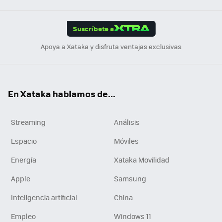
App
ok
e
am
m
rd
edI
ok
Suscríbete a
n
Apoya a Xataka y disfruta ventajas exclusivas
En Xataka hablamos de...
Streaming
Análisis
Espacio
Móviles
Energía
Xataka Movilidad
Apple
Samsung
Inteligencia artificial
China
Empleo
Windows 11