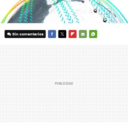
Sin comentarios
FACEBOOK
TWITTER
FLIPBOARD
E-
WHATSAPP
MAIL