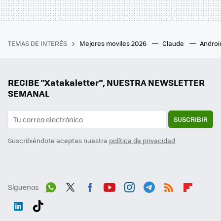
TEMAS DE INTERÉS
Mejores moviles 2026
Claude
Androi
RECIBE "Xatakaletter", NUESTRA NEWSLETTER
SEMANAL
SUSCRIBIR
Suscribiéndote aceptas nuestra
política de privacidad
Síguenos
Wh
Twit
Fac
You
Inst
Tele
RSS
Flip
ats
ter
ebo
tub
agr
gra
boa
Link
Tikt