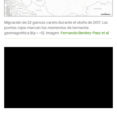
Migración de 22 gansos careto durante el otoño de 2017. Los
puntos rojos marcan los momentos de tormenta
geomagnética (Kp > =5). Imagen:
Fernando Benitez-Paez et al