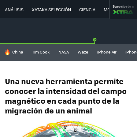
Suscríbete a
ANÁLISIS
XATAKA SELECCIÓN
CIENCIA
MOVILIDAD
HOY SE HABLA DE
China
Tim Cook
NASA
Waze
iPhone Air
iPhone
Una nueva herramienta permite
conocer la intensidad del campo
magnético en cada punto de la
migración de un animal