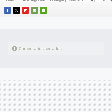
FACEBOOK
TWITTER
FLIPBOARD
E-
WHATSAPP
MAIL
Comentarios cerrados