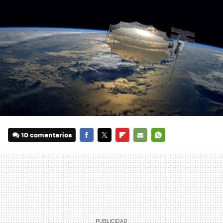
10 comentarios
FACEBOOK
TWITTER
FLIPBOARD
E-
WHATSAPP
MAIL