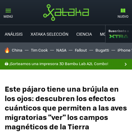
MENÚ
NUEVO
Suscríbete a
ANÁLISIS
XATAKA SELECCIÓN
CIENCIA
MOVILIDAD
HOY SE HABLA DE
China
Tim Cook
NASA
Fallout
Bugatti
iPhone 
🖨️ ¡Sorteamos una impresora 3D Bambu Lab A2L Combo!
Este pájaro tiene una brújula en
los ojos: descubren los efectos
cuánticos que permiten a las aves
migratorias "ver" los campos
magnéticos de la Tierra