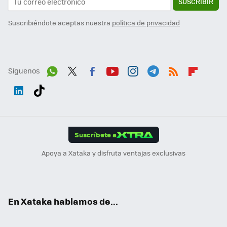
SUSCRIBIR
Suscribiéndote aceptas nuestra
política de privacidad
Síguenos
Wh
Twit
Fac
You
Inst
Tele
RSS
Flip
ats
ter
ebo
tub
agr
gra
boa
Link
Tikt
App
ok
e
am
m
rd
edI
ok
Suscríbete a
n
Apoya a Xataka y disfruta ventajas exclusivas
En Xataka hablamos de...