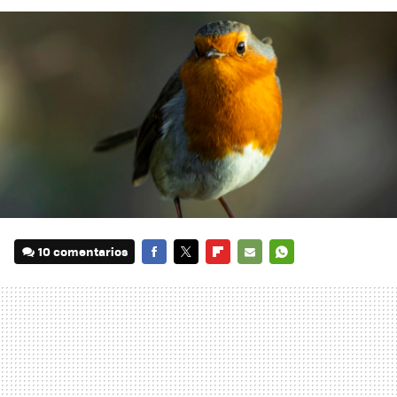
10 comentarios
FACEBOOK
TWITTER
FLIPBOARD
E-
WHATSAPP
MAIL