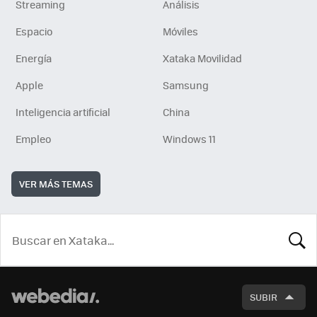
Streaming
Análisis
Espacio
Móviles
Energía
Xataka Movilidad
Apple
Samsung
Inteligencia artificial
China
Empleo
Windows 11
VER MÁS TEMAS
BUSCA
SUBIR