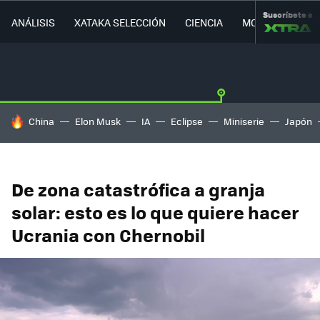
Suscríbete a
ANÁLISIS
XATAKA SELECCIÓN
CIENCIA
MOVILIDAD
HOY SE HABLA DE
China
Elon Musk
IA
Eclipse
Miniserie
Japón
De zona catastrófica a granja
solar: esto es lo que quiere hacer
Ucrania con Chernobil