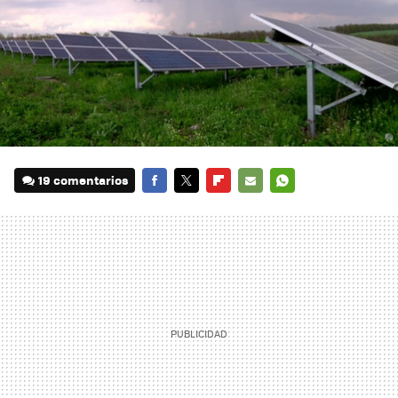
19 comentarios
FACEBOOK
TWITTER
FLIPBOARD
E-
WHATSAPP
MAIL