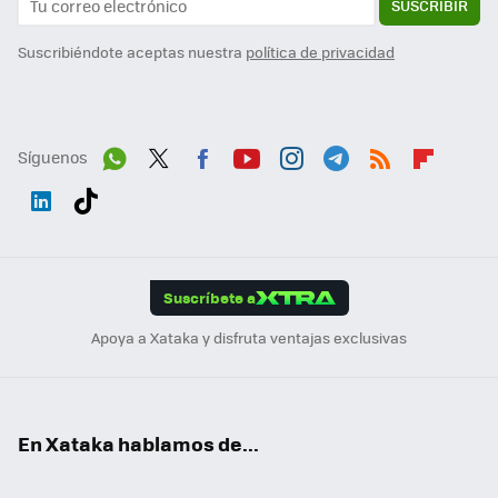
SUSCRIBIR
Suscribiéndote aceptas nuestra
política de privacidad
Síguenos
Wh
Twit
Fac
You
Inst
Tele
RSS
Flip
ats
ter
ebo
tub
agr
gra
boa
Link
Tikt
App
ok
e
am
m
rd
edI
ok
Suscríbete a
n
Apoya a Xataka y disfruta ventajas exclusivas
En Xataka hablamos de...