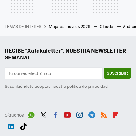
TEMAS DE INTERÉS
Mejores moviles 2026
Claude
Androi
RECIBE "Xatakaletter", NUESTRA NEWSLETTER
SEMANAL
SUSCRIBIR
Suscribiéndote aceptas nuestra
política de privacidad
Síguenos
Wh
Twit
Fac
You
Inst
Tele
RSS
Flip
ats
ter
ebo
tub
agr
gra
boa
Link
Tikt