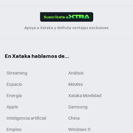
App
ok
e
am
m
rd
edI
ok
Suscríbete a
n
Apoya a Xataka y disfruta ventajas exclusivas
En Xataka hablamos de...
Streaming
Análisis
Espacio
Móviles
Energía
Xataka Movilidad
Apple
Samsung
Inteligencia artificial
China
Empleo
Windows 11