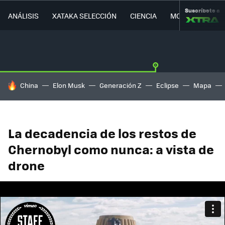
Suscríbete a
ANÁLISIS
XATAKA SELECCIÓN
CIENCIA
MOVILIDAD
HOY SE HABLA DE
China
Elon Musk
Generación Z
Eclipse
Mapa
La decadencia de los restos de
Chernobyl como nunca: a vista de
drone