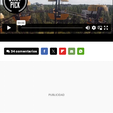
34 comentarios
FACEBOOK
TWITTER
FLIPBOARD
E-
WHATSAPP
MAIL