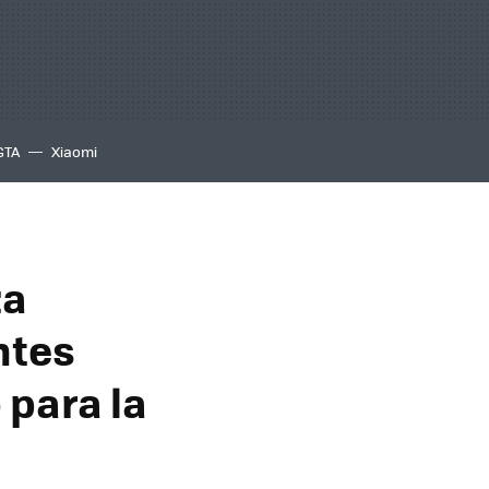
GTA
Xiaomi
za
ntes
 para la