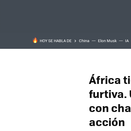
HOY SE HABLA DE
China
Elon Musk
IA
África t
furtiva.
con cha
acción