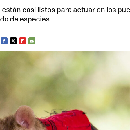
 están casi listos para actuar en los pu
ndo de especies
FACEBOOK
TWITTER
FLIPBOARD
E-
MAIL