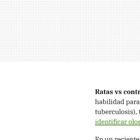
Ratas vs con
habilidad para
tuberculosis),
identificar olo
En un reciente