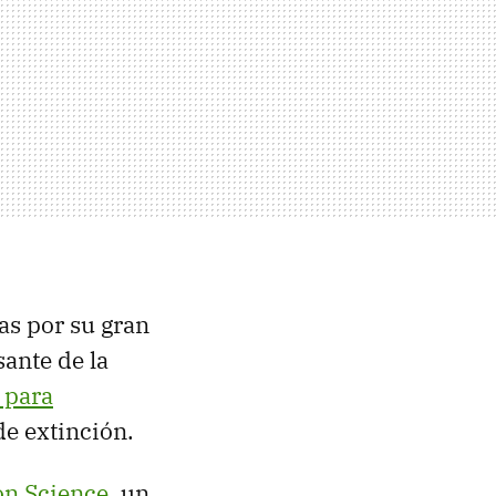
as por su gran
ante de la
 para
de extinción.
on Science
, un