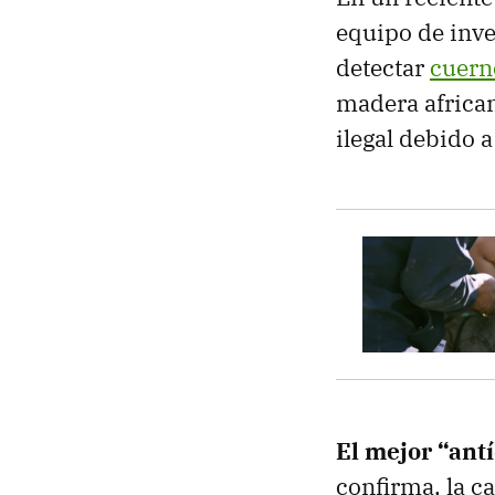
equipo de inve
detectar
cuern
madera african
ilegal debido a
El mejor “ant
confirma, la c