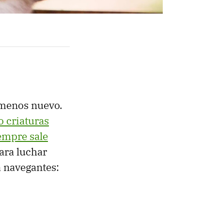
menos nuevo.
 criaturas
empre sale
ara luchar
a navegantes: