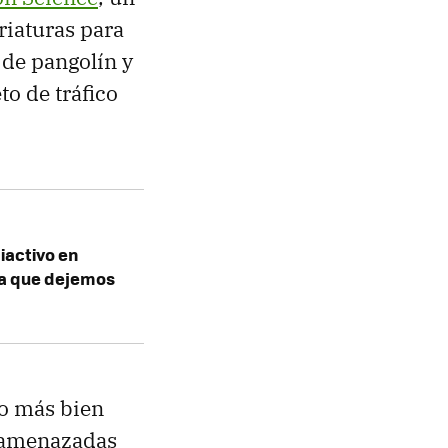
riaturas para
 de pangolín y
o de tráfico
iactivo en
ra que dejemos
 o más bien
s amenazadas