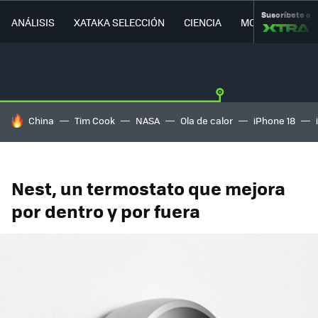
Suscríbete a
ANÁLISIS
XATAKA SELECCIÓN
CIENCIA
MOVILIDAD
HOY SE HABLA DE
China
Tim Cook
NASA
Ola de calor
iPhone 18
Nest, un termostato que mejora
por dentro y por fuera