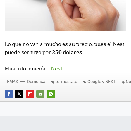
Lo que no varía mucho es su precio, pues el Nest
puede ser tuyo por
250 dólares
.
Más información |
Nest
.
TEMAS
Domótica
termostato
Google y NEST
Ne
FACEBOOK
TWITTER
FLIPBOARD
E-
WHATSAPP
MAIL