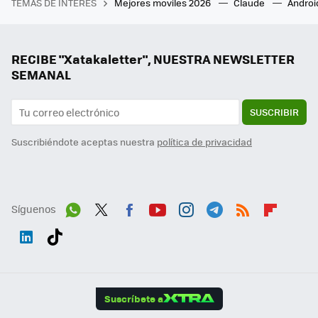
TEMAS DE INTERÉS
Mejores moviles 2026
Claude
Androi
RECIBE "Xatakaletter", NUESTRA NEWSLETTER
SEMANAL
SUSCRIBIR
Suscribiéndote aceptas nuestra
política de privacidad
Síguenos
Wh
Twit
Fac
You
Inst
Tele
RSS
Flip
ats
ter
ebo
tub
agr
gra
boa
Link
Tikt
App
ok
e
am
m
rd
edI
ok
Suscríbete a
n