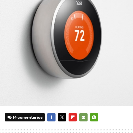
14 comentarios
FACEBOOK
TWITTER
FLIPBOARD
E-
WHATSAPP