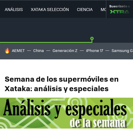
Suscríbete a
ANÁLISIS
XATAKA SELECCIÓN
CIENCIA
MOVILIDAD
HOY SE HABLA DE
AEMET
China
Generación Z
iPhone 17
Samsung G
Semana de los supermóviles en
Xataka: análisis y especiales