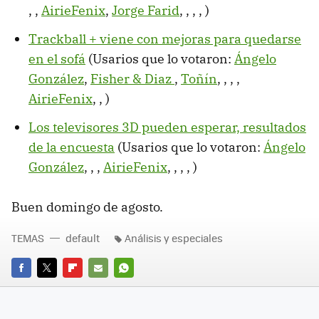
,
,
AirieFenix
,
Jorge Farid
,
,
,
,
)
Trackball + viene con mejoras para quedarse
en el sofá
(Usarios que lo votaron:
Ángelo
González
,
Fisher & Diaz
,
Toñín
,
,
,
,
AirieFenix
,
,
)
Los televisores 3D pueden esperar, resultados
de la encuesta
(Usarios que lo votaron:
Ángelo
González
,
,
,
AirieFenix
,
,
,
,
)
Buen domingo de agosto.
TEMAS
default
Análisis y especiales
FACEBOOK
TWITTER
FLIPBOARD
E-
WHATSAPP
MAIL