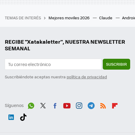
TEMAS DE INTERÉS
Mejores moviles 2026
Claude
Androi
RECIBE "Xatakaletter", NUESTRA NEWSLETTER
SEMANAL
SUSCRIBIR
Suscribiéndote aceptas nuestra
política de privacidad
Síguenos
Wh
Twit
Fac
You
Inst
Tele
RSS
Flip
ats
ter
ebo
tub
agr
gra
boa
Link
Tikt
App
ok
e
am
m
rd