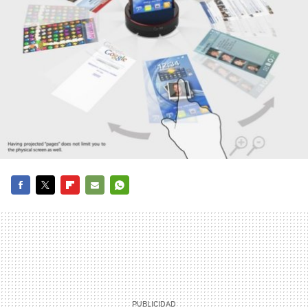
FACEBOOK
TWITTER
FLIPBOARD
E-
WHATSAPP
MAIL