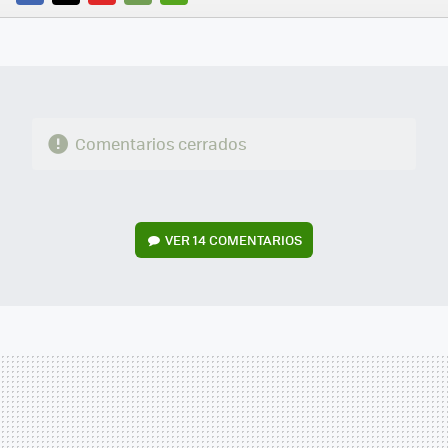
FACEBOOK
TWITTER
FLIPBOARD
E-
WHATSAPP
MAIL
Comentarios cerrados
VER
14 COMENTARIOS