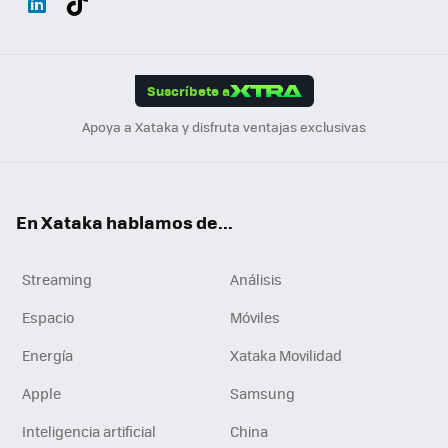
ats
ter
ebo
tub
agr
gra
boa
Link
Tikt
App
ok
e
am
m
rd
edI
ok
Suscríbete a
n
Apoya a Xataka y disfruta ventajas exclusivas
En Xataka hablamos de...
Streaming
Análisis
Espacio
Móviles
Energía
Xataka Movilidad
Apple
Samsung
Inteligencia artificial
China