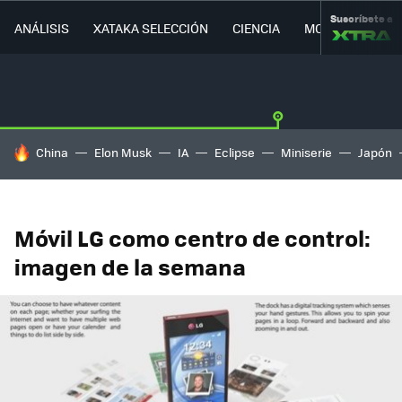
Suscríbete a
ANÁLISIS
XATAKA SELECCIÓN
CIENCIA
MOVILIDAD
HOY SE HABLA DE
China
Elon Musk
IA
Eclipse
Miniserie
Japón
Móvil LG como centro de control:
imagen de la semana