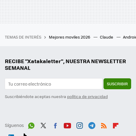
TEMAS DE INTERÉS
Mejores moviles 2026
Claude
Androi
RECIBE "Xatakaletter", NUESTRA NEWSLETTER
SEMANAL
SUSCRIBIR
Suscribiéndote aceptas nuestra
política de privacidad
Síguenos
Wh
Twit
Fac
You
Inst
Tele
RSS
Flip