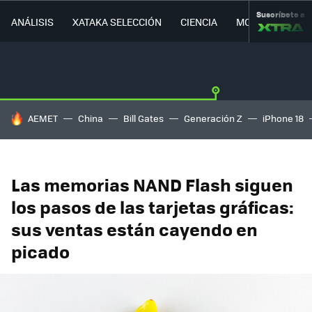
Suscríbete a
ANÁLISIS
XATAKA SELECCIÓN
CIENCIA
MOVILIDAD
HOY SE HABLA DE
AEMET
China
Bill Gates
Generación Z
iPhone 18
Las memorias NAND Flash siguen
los pasos de las tarjetas gráficas:
sus ventas están cayendo en
picado