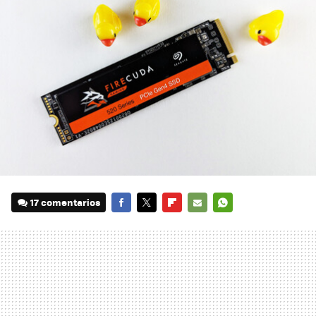
17 comentarios
FACEBOOK
TWITTER
FLIPBOARD
E-
WHATSAPP
MAIL