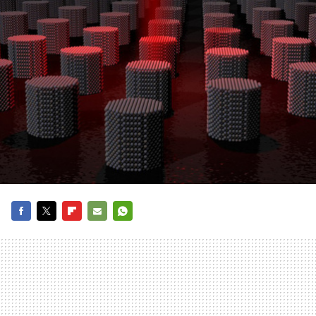
FACEBOOK
TWITTER
FLIPBOARD
E-
WHATSAPP
MAIL