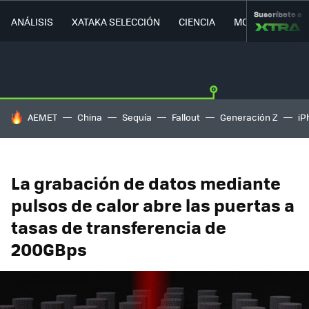
Suscríbete a
ANÁLISIS
XATAKA SELECCIÓN
CIENCIA
MOVILIDAD
HOY SE HABLA DE
AEMET
China
Sequía
Fallout
Generación Z
iP
La grabación de datos mediante
pulsos de calor abre las puertas a
tasas de transferencia de
200GBps