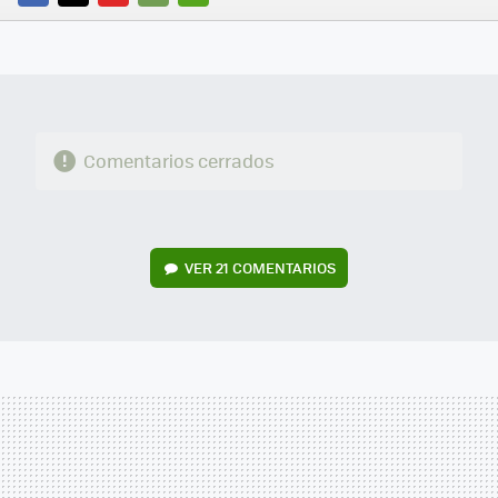
FACEBOOK
TWITTER
FLIPBOARD
E-
WHATSAPP
MAIL
Comentarios cerrados
VER
21 COMENTARIOS