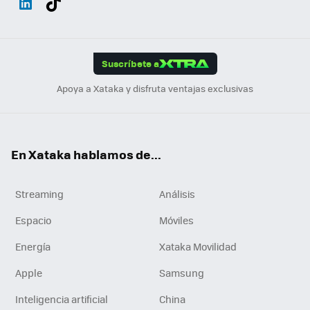
ats
ter
ebo
tub
agr
gra
boa
Link
Tikt
App
ok
e
am
m
rd
edI
ok
Suscríbete a
n
Apoya a Xataka y disfruta ventajas exclusivas
En Xataka hablamos de...
Streaming
Análisis
Espacio
Móviles
Energía
Xataka Movilidad
Apple
Samsung
Inteligencia artificial
China