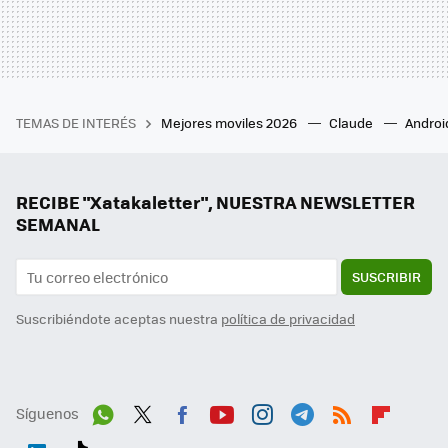
TEMAS DE INTERÉS
Mejores moviles 2026
Claude
Androi
RECIBE "Xatakaletter", NUESTRA NEWSLETTER
SEMANAL
SUSCRIBIR
Suscribiéndote aceptas nuestra
política de privacidad
Síguenos
Wh
Twit
Fac
You
Inst
Tele
RSS
Flip