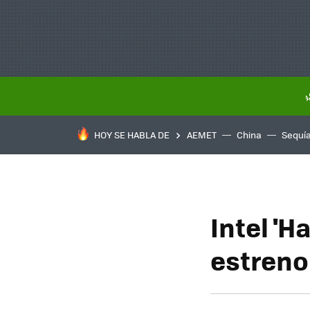
HOY SE HABLA DE
AEMET
China
Sequí
Intel 'H
estreno 