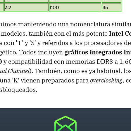
3.2
1100
65
uimos manteniendo una nomenclatura similar a
s modelos, también con el más potente
Intel C
 con 'T' y 'S' y referidos a los procesadores 
ético. Todos incluyen
gráficos integrados In
0
y compatibilidad con memorias DDR3 a 1.6
ual Channel
). También, como es ya habitual, l
una 'K' vienen preparados para
overclocking
, c
sbloqueados.