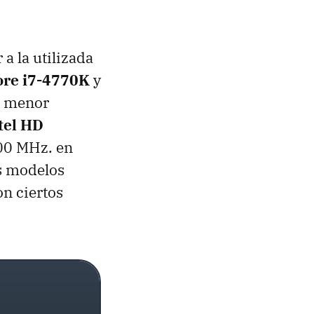
 la utilizada
ore i7-4770K
y
de menor
tel HD
00 MHz. en
os modelos
on ciertos