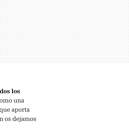
odos los
como una
s que aporta
ón os dejamos