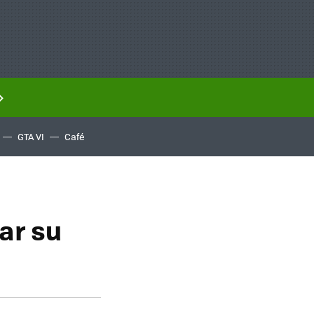
GTA VI
Café
ar su