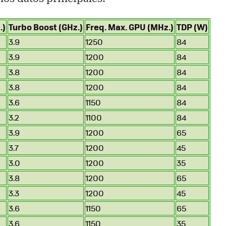
.)
Turbo Boost (GHz.)
Freq. Max. GPU (MHz.)
TDP (W)
3.9
1250
84
3.9
1200
84
3.8
1200
84
3.8
1200
84
3.6
1150
84
3.2
1100
84
3.9
1200
65
3.7
1200
45
3.0
1200
35
3.8
1200
65
3.3
1200
45
3.6
1150
65
3.6
1150
35