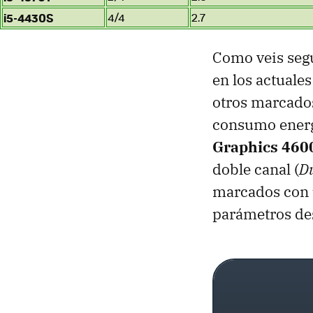
i5-4430S
4/4
2.7
Como veis seg
en los actuale
otros marcados
consumo energ
Graphics 460
doble canal (
D
marcados con 
parámetros de