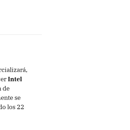
cializará,
cer
Intel
n de
ente se
do los 22