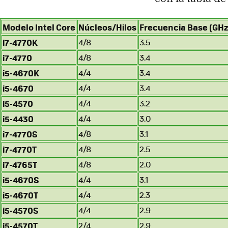
Modelo Intel Core
Núcleos/Hilos
Frecuencia Base (GHz
i7-4770K
4/8
3.5
i7-4770
4/8
3.4
i5-4670K
4/4
3.4
i5-4670
4/4
3.4
i5-4570
4/4
3.2
i5-4430
4/4
3.0
i7-4770S
4/8
3.1
i7-4770T
4/8
2.5
i7-4765T
4/8
2.0
i5-4670S
4/4
3.1
i5-4670T
4/4
2.3
i5-4570S
4/4
2.9
i5-4570T
2/4
2.9