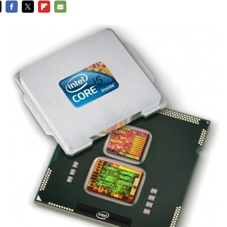
FACEBOOK
TWITTER
FLIPBOARD
E-
MAIL