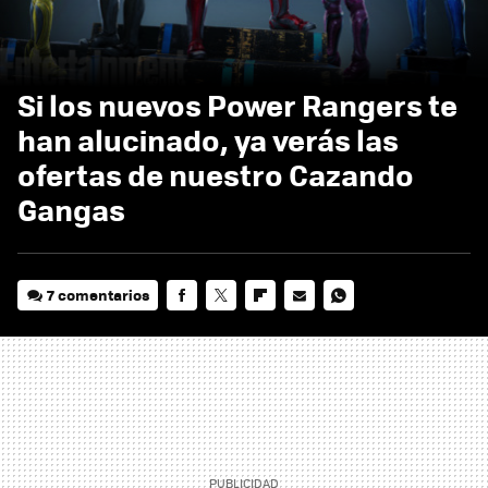
Si los nuevos Power Rangers te
han alucinado, ya verás las
ofertas de nuestro Cazando
Gangas
7 comentarios
FACEBOOK
TWITTER
FLIPBOARD
E-
WHATSAPP
MAIL