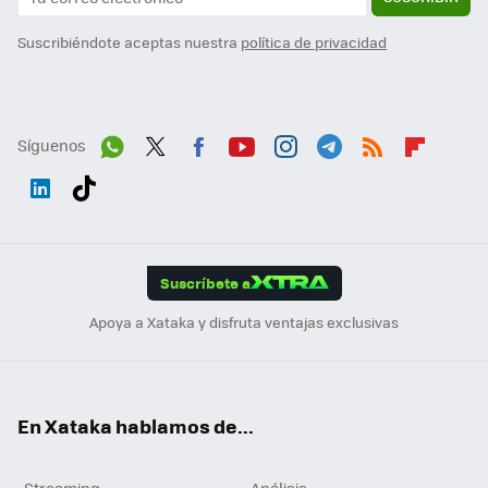
Suscribiéndote aceptas nuestra
política de privacidad
Síguenos
Wh
Twit
Fac
You
Inst
Tele
RSS
Flip
ats
ter
ebo
tub
agr
gra
boa
Link
Tikt
App
ok
e
am
m
rd
edI
ok
Suscríbete a
n
Apoya a Xataka y disfruta ventajas exclusivas
En Xataka hablamos de...
Streaming
Análisis