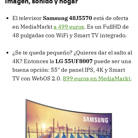
Imagen, sonido y hogar
El televisor
Samsung 48J5570
está de oferta
en MediaMarkt
a 499 euros
. Es un FullHD de
48 pulgadas con WiFi y Smart TV integrado.
¿Se te queda pequeño? ¿Quieres dar el salto al
4K? Entonces la
LG 55UF8007
puede ser una
buena opción: 55" de panel IPS, 4K y Smart
TV con WebOS 2.0.
899 euros en MediaMarkt
.