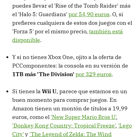
puedes llevar el 'Rise of the Tomb Raider' más
el 'Halo 5: Guardians'
por 54,90 euros
. O, si
prefieres cualquiera de estos dos juegos con el
'Forza 5' por el mismo precio,
también está
disponible
.
Y si no tienes Xbox One, ojito a la oferta de
PCComponentes: la consola en su versión de
1TB más 'The Division'
por 329 euros
.
Si tienes la
Wii U
, parece que estamos en un
buen momento para comprar juegos. En
Amazon tienen un montón de títulos a 19,99
euros, como el
'New Super Mario Bros U'
,
'Donkey Kong Country: Tropical Freeze'
,
'Lego
City'
y
'The Legend of Zelda: The Wind