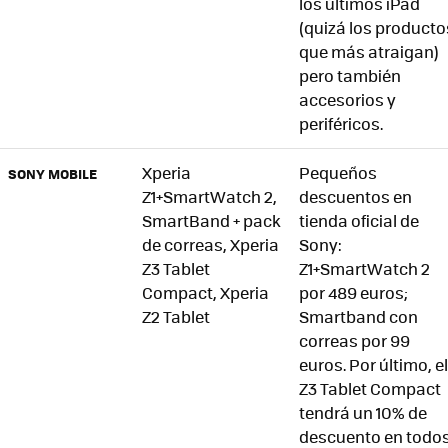
los últimos iPad
(quizá los producto
que más atraigan)
pero también
accesorios y
periféricos.
Xperia
Pequeños
SONY MOBILE
Z1+SmartWatch 2,
descuentos en
SmartBand + pack
tienda oficial de
de correas, Xperia
Sony:
Z3 Tablet
Z1+SmartWatch 2
Compact, Xperia
por 489 euros;
Z2 Tablet
Smartband con
correas por 99
euros. Por último, el
Z3 Tablet Compact
tendrá un 10% de
descuento en todo