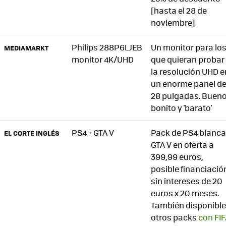
[hasta el 28 de
noviembre]
Philips 288P6LJEB
Un monitor para lo
MEDIAMARKT
monitor 4K/UHD
que quieran probar
la resolución UHD e
un enorme panel d
28 pulgadas. Bueno
bonito y 'barato'
PS4 + GTA V
Pack de PS4 blanca
EL CORTE INGLÉS
GTA V en oferta a
399,99 euros,
posible financiació
sin intereses de 20
euros x 20 meses.
También disponibl
otros packs
con FI