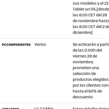
sus modelos y el Z2
Tablet un 5%.[desd
las 8.00 CET del 28
de noviembre hast
las 8.00 CET del 2 d
diciembre]
Varios
Se activarán a parti
PCCOMPONENTES
de las 0.00h del
viernes 28 de
noviembre;
prometen una
selección de
productos elegidos
por los clientes con
hasta el 60% de
descuento.
LG G2 Mini,
Estos móviles tien
VODAFONE