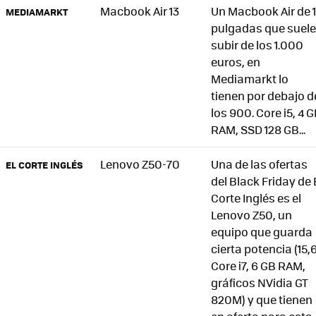
Macbook Air 13
Un Macbook Air de 
MEDIAMARKT
pulgadas que suele
subir de los 1.000
euros, en
Mediamarkt lo
tienen por debajo d
los 900. Core i5, 4 
RAM, SSD 128 GB...
Lenovo Z50-70
Una de las ofertas
EL CORTE INGLÉS
del Black Friday de 
Corte Inglés es el
Lenovo Z50, un
equipo que guarda
cierta potencia (15,6'
Core i7, 6 GB RAM,
gráficos NVidia GT
820M) y que tienen