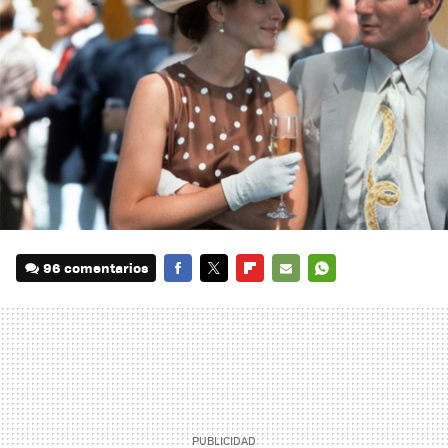
96 comentarios
FACEBOOK
TWITTER
FLIPBOARD
E-
WHATSAPP
MAIL