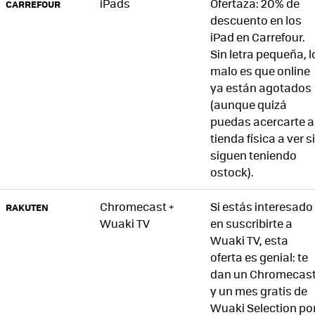
iPads
Ofertaza: 20% de
CARREFOUR
descuento en los
iPad en Carrefour.
Sin letra pequeña, l
malo es que online
ya están agotados
(aunque quizá
puedas acercarte a
tienda física a ver si
siguen teniendo
ostock).
Chromecast +
Si estás interesado
RAKUTEN
Wuaki TV
en suscribirte a
Wuaki TV, esta
oferta es genial: te
dan un Chromecas
y un mes gratis de
Wuaki Selection po