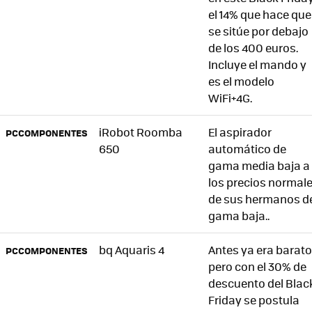
el 14% que hace que
se sitúe por debajo
de los 400 euros.
Incluye el mando y
es el modelo
WiFi+4G.
iRobot Roomba
El aspirador
PCCOMPONENTES
650
automático de
gama media baja a
los precios normal
de sus hermanos d
gama baja..
bq Aquaris 4
Antes ya era barato
PCCOMPONENTES
pero con el 30% de
descuento del Blac
Friday se postula