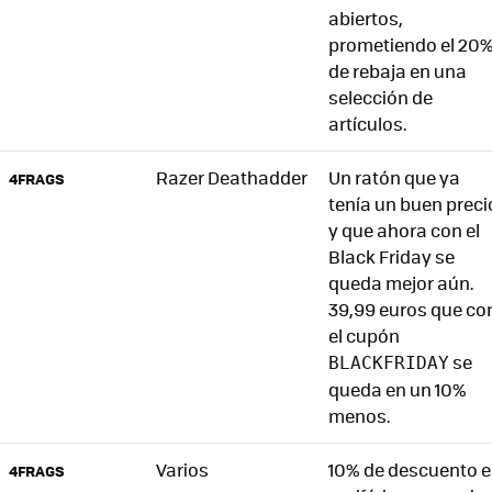
abiertos,
prometiendo el 20
de rebaja en una
selección de
artículos.
Razer Deathadder
Un ratón que ya
4FRAGS
tenía un buen preci
y que ahora con el
Black Friday se
queda mejor aún.
39,99 euros que co
el cupón
se
BLACKFRIDAY
queda en un 10%
menos.
Varios
10% de descuento 
4FRAGS