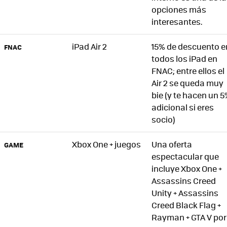
opciones más
interesantes.
iPad Air 2
15% de descuento e
FNAC
todos los iPad en
FNAC; entre ellos el
Air 2 se queda muy
bie (y te hacen un 
adicional si eres
socio)
Xbox One + juegos
Una oferta
GAME
espectacular que
incluye Xbox One +
Assassins Creed
Unity + Assassins
Creed Black Flag +
Rayman + GTA V por