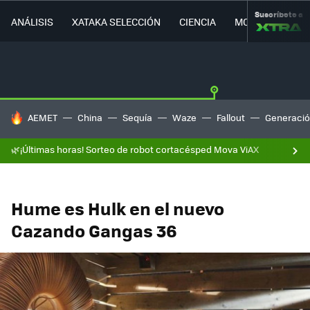
Suscríbete a
ANÁLISIS
XATAKA SELECCIÓN
CIENCIA
MOVILIDAD
HOY SE HABLA DE
AEMET
China
Sequía
Waze
Fallout
Generació
🌿¡Últimas horas! Sorteo de robot cortacésped Mova ViAX
Hume es Hulk en el nuevo
Cazando Gangas 36