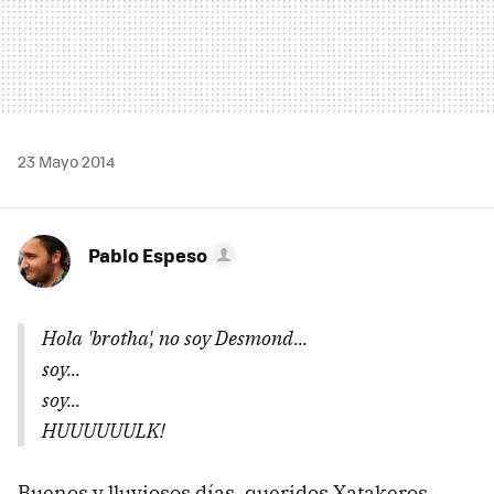
23 Mayo 2014
Pablo Espeso
Hola 'brotha', no soy Desmond...
soy...
soy...
HUUUUUULK!
Buenos y lluviosos días, queridos Xatakeros.