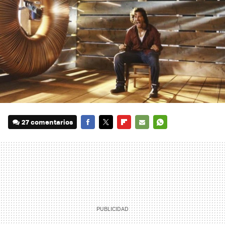
27 comentarios
FACEBOOK
TWITTER
FLIPBOARD
E-
WHATSAPP
MAIL