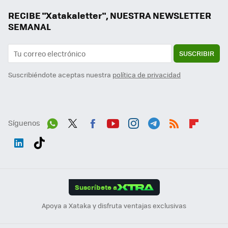
RECIBE "Xatakaletter", NUESTRA NEWSLETTER
SEMANAL
SUSCRIBIR
Suscribiéndote aceptas nuestra
política de privacidad
Síguenos
Wh
Twit
Fac
You
Inst
Tele
RSS
Flip
ats
ter
ebo
tub
agr
gra
boa
Link
Tikt
App
ok
e
am
m
rd
edI
ok
Suscríbete a
n
Apoya a Xataka y disfruta ventajas exclusivas