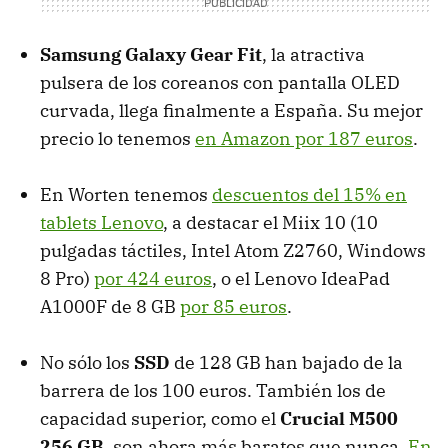
Samsung Galaxy Gear Fit
, la atractiva
pulsera de los coreanos con pantalla OLED
curvada, llega finalmente a España. Su mejor
precio lo tenemos
en Amazon por 187 euros
.
En Worten tenemos
descuentos del 15% en
tablets Lenovo
, a destacar el Miix 10 (10
pulgadas táctiles, Intel Atom Z2760, Windows
8 Pro)
por 424 euros
, o el Lenovo IdeaPad
A1000F de 8 GB
por 85 euros
.
No sólo los
SSD
de 128 GB han bajado de la
barrera de los 100 euros. También los de
capacidad superior, como el
Crucial M500
256 GB
, son ahora más baratos que nunca.
En