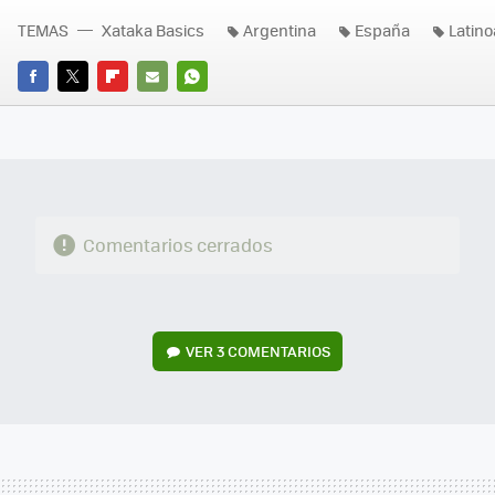
TEMAS
Xataka Basics
Argentina
España
Latin
FACEBOOK
TWITTER
FLIPBOARD
E-
WHATSAPP
MAIL
Comentarios cerrados
VER
3 COMENTARIOS