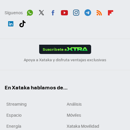
Síguenos
Wh
Twit
Fac
You
Inst
Tele
RSS
Flip
ats
ter
ebo
tub
agr
gra
boa
Link
Tikt
App
ok
e
am
m
rd
edI
ok
Suscríbete a
n
Apoya a Xataka y disfruta ventajas exclusivas
En Xataka hablamos de...
Streaming
Análisis
Espacio
Móviles
Energía
Xataka Movilidad