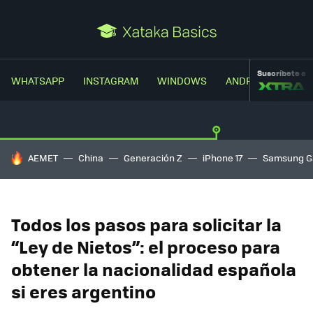
Suscríbete a
WHATSAPP
INSTAGRAM
WINDOWS
ANDROID
TRUC
HOY SE HABLA DE
AEMET
China
Generación Z
iPhone 17
Samsung G
Todos los pasos para solicitar la
“Ley de Nietos”: el proceso para
obtener la nacionalidad española
si eres argentino