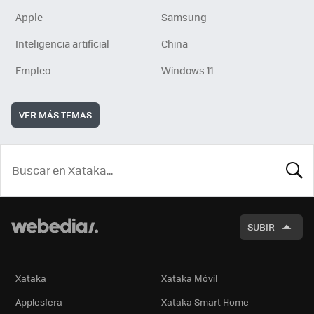
Apple
Samsung
Inteligencia artificial
China
Empleo
Windows 11
VER MÁS TEMAS
BUSCA
SUBIR
Xataka
Xataka Móvil
Applesfera
Xataka Smart Home