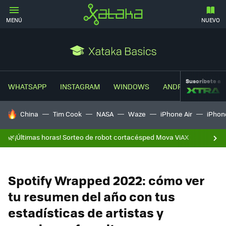
MENÚ
NUEVO
Suscríbete a
WHATSAPP
INSTAGRAM
WINDOWS
ANDROID
TRUC
HOY SE HABLA DE
China
Tim Cook
NASA
Waze
iPhone Air
iPhone
🌿¡Últimas horas! Sorteo de robot cortacésped Mova ViAX
Spotify Wrapped 2022: cómo ver
tu resumen del año con tus
estadísticas de artistas y