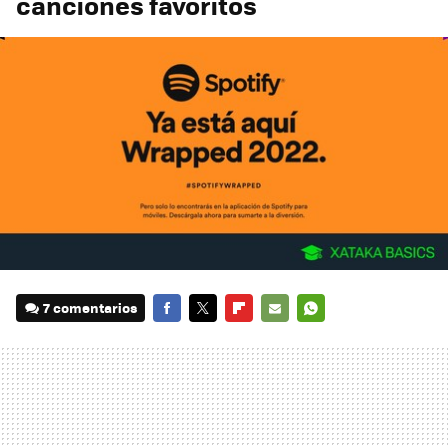
canciones favoritos
7 comentarios
FACEBOOK
TWITTER
FLIPBOARD
E-
WHATSAPP
MAIL