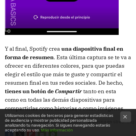
Y al final, Spotify crea
una diapositiva final en
forma de resumen
. Esta última captura se te va a
ofrecer en diferentes colores, para que puedas
elegir el estilo que más te guste y compartir el
resumen final en tus redes sociales. De hecho,
tienes un botón de
Compartir
tanto en esta
como en todas las demás diapositivas para
compartirlas como historias o como imágenes.
Utilizamos cookies de terceros para generar estadísticas
de audiencia y mostrar publicidad personalizada
TEMAS
Xataka Basics
Spotify
Música en streaming
analizando tu navegación. Si sigues navegando estarás
aceptando su uso.
Más información