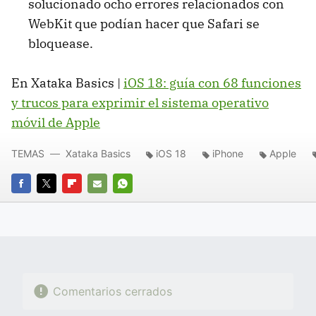
solucionado ocho errores relacionados con
WebKit que podían hacer que Safari se
bloquease.
En Xataka Basics |
iOS 18: guía con 68 funciones
y trucos para exprimir el sistema operativo
móvil de Apple
TEMAS
Xataka Basics
iOS 18
iPhone
Apple
FACEBOOK
TWITTER
FLIPBOARD
E-
WHATSAPP
MAIL
Comentarios cerrados