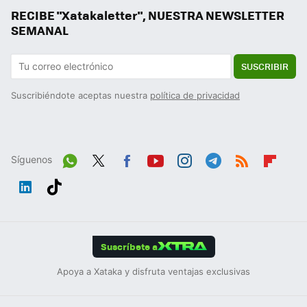
RECIBE "Xatakaletter", NUESTRA NEWSLETTER
SEMANAL
SUSCRIBIR
Suscribiéndote aceptas nuestra
política de privacidad
Síguenos
Wh
Twit
Fac
You
Inst
Tele
RSS
Flip
ats
ter
ebo
tub
agr
gra
boa
Link
Tikt
App
ok
e
am
m
rd
edIn
ok
Suscríbete a
Apoya a Xataka y disfruta ventajas exclusivas