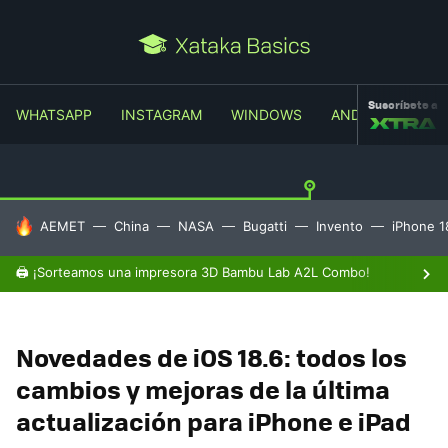
Suscríbete a
WHATSAPP
INSTAGRAM
WINDOWS
ANDROID
TR
HOY SE HABLA DE
AEMET
China
NASA
Bugatti
Invento
iPhone 1
🖨️ ¡Sorteamos una impresora 3D Bambu Lab A2L Combo!
Novedades de iOS 18.6: todos los
cambios y mejoras de la última
actualización para iPhone e iPad