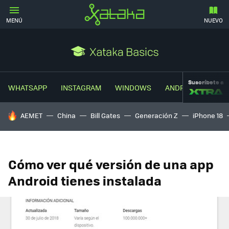
MENÚ
NUEVO
Suscríbete a
WHATSAPP
INSTAGRAM
WINDOWS
ANDROID
TRUC
HOY SE HABLA DE
AEMET
China
Bill Gates
Generación Z
iPhone 18
Cómo ver qué versión de una app
Android tienes instalada