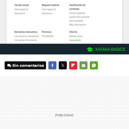
Sin comentarios
FACEBOOK
TWITTER
FLIPBOARD
E-
WHATSAPP
MAIL