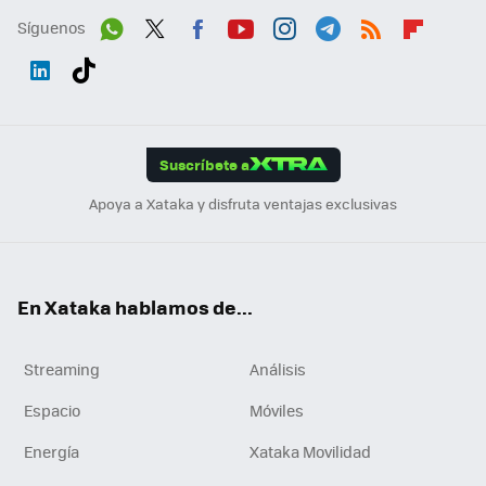
Síguenos
Wh
Twit
Fac
You
Inst
Tele
RSS
Flip
ats
ter
ebo
tub
agr
gra
boa
Link
Tikt
App
ok
e
am
m
rd
edI
ok
Suscríbete a
n
Apoya a Xataka y disfruta ventajas exclusivas
En Xataka hablamos de...
Streaming
Análisis
Espacio
Móviles
Energía
Xataka Movilidad