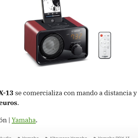
X
-13
se comercializa con mando a distancia y
euros
.
ón |
Yamaha
.
Audio
Yamaha
Altavoces Yamaha
Yamaha PDX-13