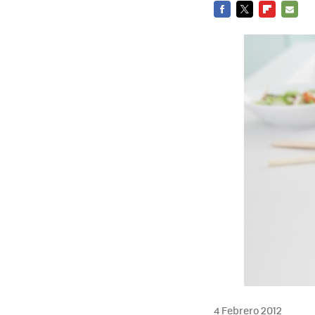
FACEBOOK
TWITTER
FLIPBOARD
E-
MAIL
4 Febrero 2012