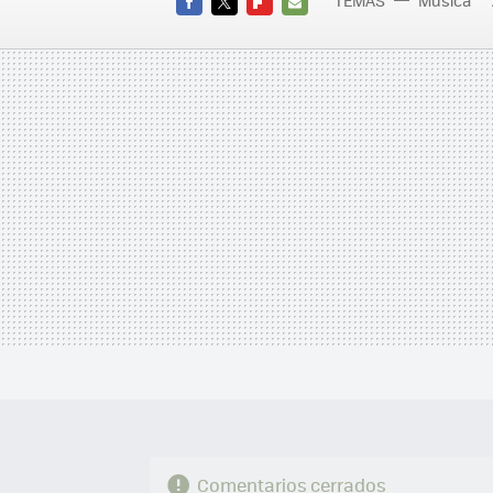
FACEBOOK
TWITTER
FLIPBOARD
E-
MAIL
Comentarios cerrados