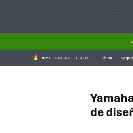
HOY SE HABLA DE
AEMET
China
Sequí
Yamaha 
de dise