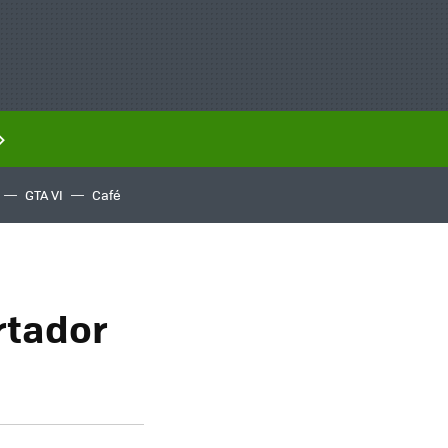
GTA VI
Café
rtador