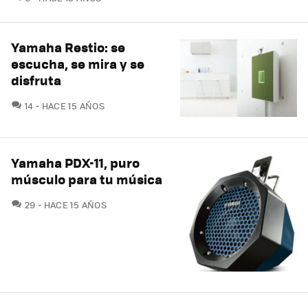
Yamaha Restio: se
escucha, se mira y se
disfruta
COMENTARIOS
14
HACE 15 AÑOS
Yamaha PDX-11, puro
músculo para tu música
COMENTARIOS
29
HACE 15 AÑOS