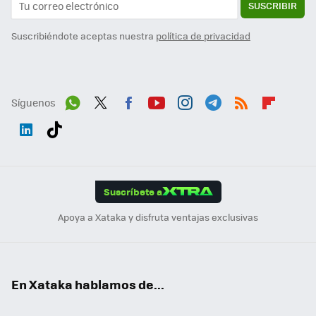
SUSCRIBIR
Suscribiéndote aceptas nuestra
política de privacidad
Síguenos
Wh
Twit
Fac
You
Inst
Tele
RSS
Flip
ats
ter
ebo
tub
agr
gra
boa
Link
Tikt
App
ok
e
am
m
rd
edI
ok
Suscríbete a
n
Apoya a Xataka y disfruta ventajas exclusivas
En Xataka hablamos de...