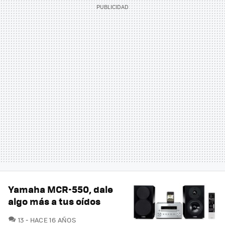
Yamaha MCR-550, dale
algo más a tus oídos
COMENTARIOS
13
HACE 16 AÑOS