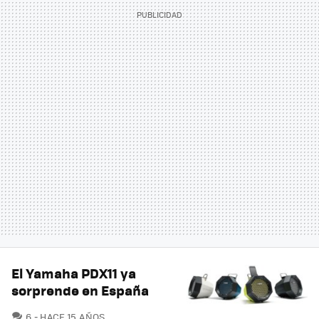
El Yamaha PDX11 ya
sorprende en España
COMENTARIOS
6
HACE 15 AÑOS