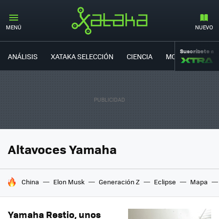
MENÚ
NUEVO
Suscríbete a
ANÁLISIS
XATAKA SELECCIÓN
CIENCIA
MOVILIDAD
Altavoces Yamaha
HOY SE HABLA DE
China
Elon Musk
Generación Z
Eclipse
Mapa
Yamaha Restio, unos