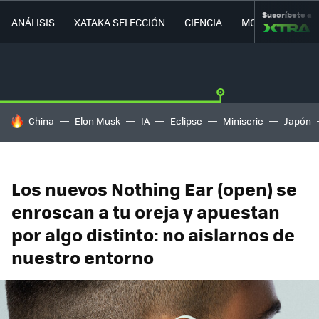
Suscríbete a
ANÁLISIS
XATAKA SELECCIÓN
CIENCIA
MOVILIDAD
HOY SE HABLA DE
China
Elon Musk
IA
Eclipse
Miniserie
Japón
Los nuevos Nothing Ear (open) se
enroscan a tu oreja y apuestan
por algo distinto: no aislarnos de
nuestro entorno