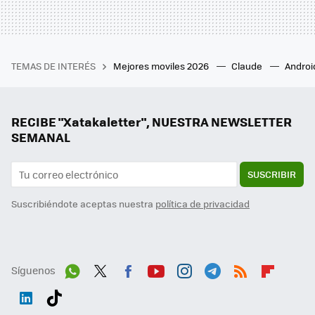
TEMAS DE INTERÉS
Mejores moviles 2026
Claude
Androi
RECIBE "Xatakaletter", NUESTRA NEWSLETTER
SEMANAL
SUSCRIBIR
Suscribiéndote aceptas nuestra
política de privacidad
Síguenos
Wh
Twit
Fac
You
Inst
Tele
RSS
Flip
ats
ter
ebo
tub
agr
gra
boa