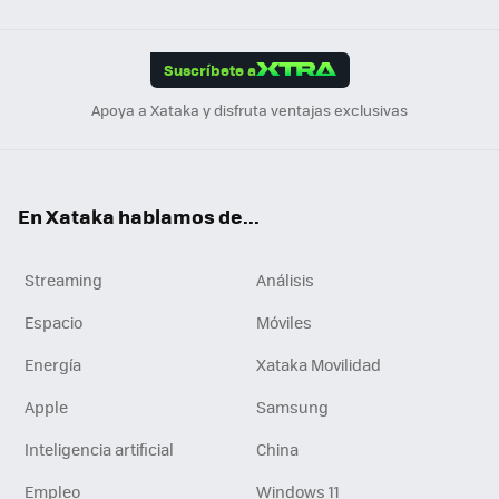
Link
Tikt
App
ok
e
am
m
rd
edI
ok
Suscríbete a
n
Apoya a Xataka y disfruta ventajas exclusivas
En Xataka hablamos de...
Streaming
Análisis
Espacio
Móviles
Energía
Xataka Movilidad
Apple
Samsung
Inteligencia artificial
China
Empleo
Windows 11