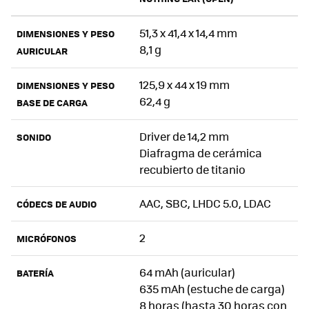
51,3 x 41,4 x 14,4 mm
DIMENSIONES Y PESO
8,1 g
AURICULAR
125,9 x 44 x 19 mm
DIMENSIONES Y PESO
62,4 g
BASE DE CARGA
Driver de 14,2 mm
SONIDO
Diafragma de cerámica
recubierto de titanio
AAC, SBC, LHDC 5.0, LDAC
CÓDECS DE AUDIO
2
MICRÓFONOS
64 mAh (auricular)
BATERÍA
635 mAh (estuche de carga)
8 horas (hasta 30 horas con