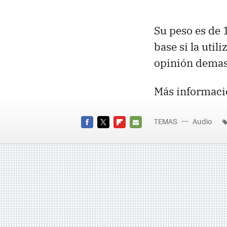
Su peso es de 
base si la util
opinión demasi
Más informaci
TEMAS
Audio
FACEBOOK
TWITTER
FLIPBOARD
E-
MAIL