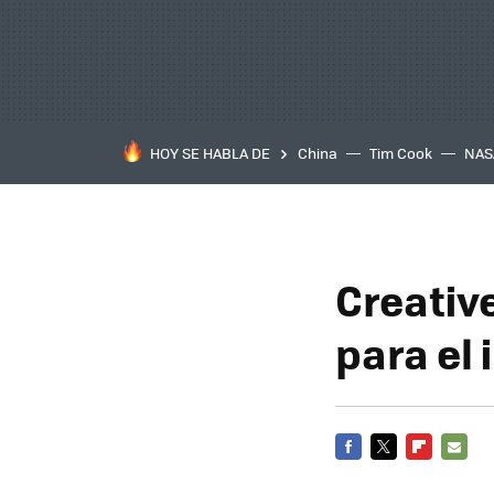
HOY SE HABLA DE
China
Tim Cook
NAS
Creativ
para el
FACEBOOK
TWITTER
FLIPBOARD
E-