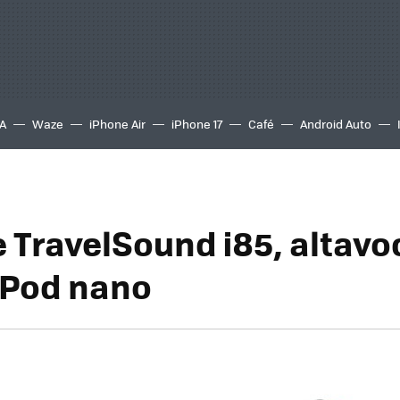
A
Waze
iPhone Air
iPhone 17
Café
Android Auto
e TravelSound i85, altavo
 iPod nano