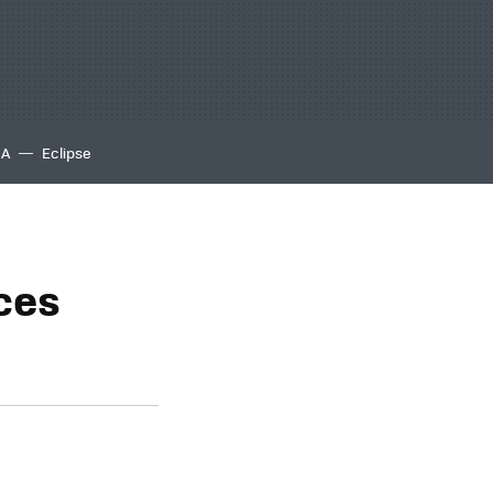
IA
Eclipse
ces