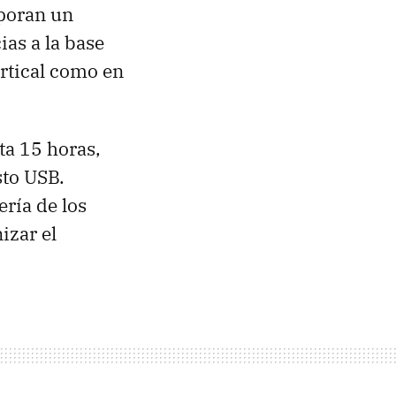
rporan un
ias a la base
ertical como en
ta 15 horas,
sto
USB
.
ría de los
izar el