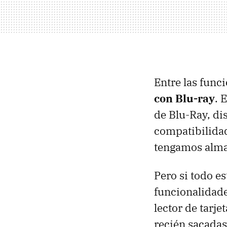
Entre las fun
con Blu-ray
. 
de Blu-Ray, di
compatibilidad
tengamos almac
Pero si todo es
funcionalidade
lector de tarj
recién sacadas