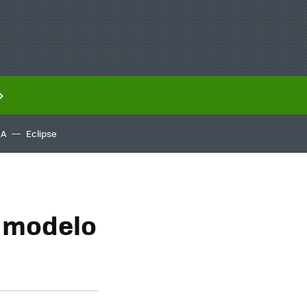
IA
Eclipse
l modelo