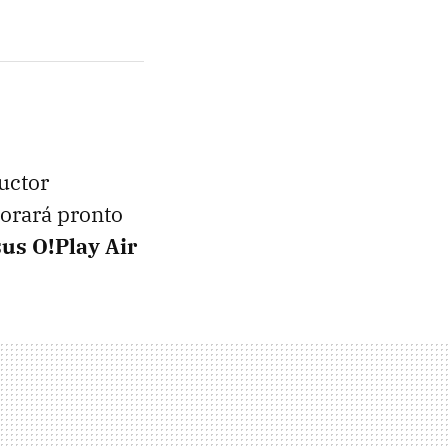
ductor
porará pronto
us O!Play Air