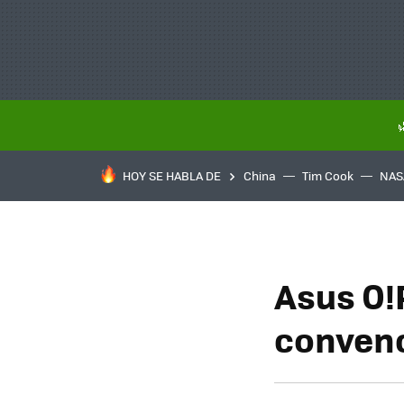
HOY SE HABLA DE
China
Tim Cook
NAS
Asus O!
conven