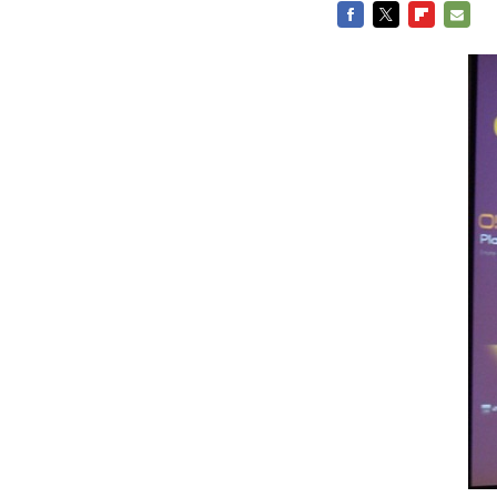
FACEBOOK
TWITTER
FLIPBOARD
E-
MAIL