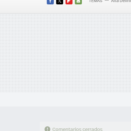
TEMAS
Alta Defin
FACEBOOK
TWITTER
FLIPBOARD
E-
MAIL
Comentarios cerrados