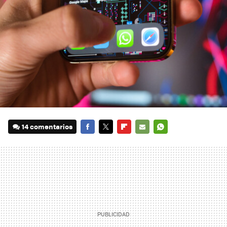
14 comentarios
FACEBOOK
TWITTER
FLIPBOARD
E-
WHATSAPP
MAIL