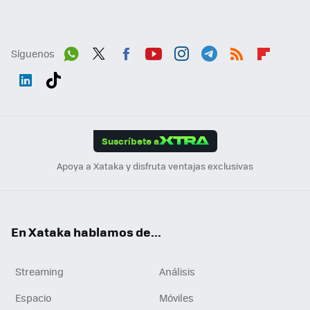
Síguenos
Wh
Twit
Fac
You
Inst
Tele
RSS
Flip
ats
ter
ebo
tub
agr
gra
boa
Link
Tikt
App
ok
e
am
m
rd
edI
ok
Suscríbete a
n
Apoya a Xataka y disfruta ventajas exclusivas
En Xataka hablamos de...
Streaming
Análisis
Espacio
Móviles