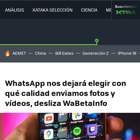
Suscríbete a
ANÁLISIS
XATAKA SELECCIÓN
CIENCIA
MOVILIDAD
HOY SE HABLA DE
AEMET
China
Bill Gates
Generación Z
iPhone 18
WhatsApp nos dejará elegir con
qué calidad enviamos fotos y
vídeos, desliza WaBetaInfo