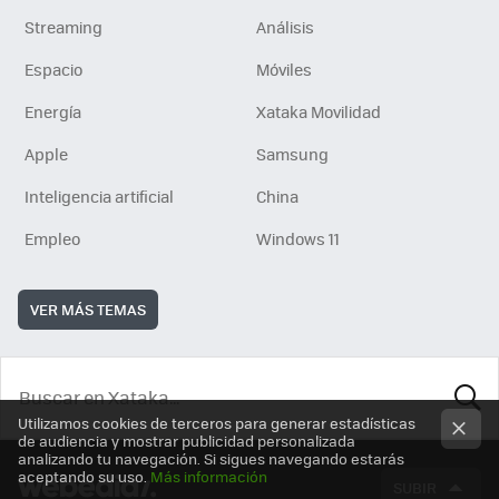
Streaming
Análisis
Espacio
Móviles
Energía
Xataka Movilidad
Apple
Samsung
Inteligencia artificial
China
Empleo
Windows 11
VER MÁS TEMAS
Utilizamos cookies de terceros para generar estadísticas
BUSCA
de audiencia y mostrar publicidad personalizada
analizando tu navegación. Si sigues navegando estarás
aceptando su uso.
Más información
SUBIR