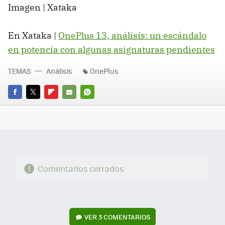
Imagen | Xataka
En Xataka |
OnePlus 13, análisis: un escándalo
en potencia con algunas asignaturas pendientes
TEMAS
Análisis
OnePlus
FACEBOOK
TWITTER
FLIPBOARD
E-
WHATSAPP
MAIL
Comentarios cerrados
VER
3 COMENTARIOS