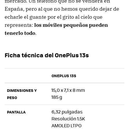
mercado. Un teléfono que no se venderá en
España, pero al que no hemos querido dejar de
echarle el guante por el grito al cielo que
representa:
los móviles pequeños pueden
tenerlo todo
.
Ficha técnica del OnePlus 13s
ONEPLUS 13S
15,0 x 7,1 x 8 mm
DIMENSIONES Y
185 g
PESO
6,32 pulgadas
PANTALLA
Resolución 1.5K
AMOLED LTPO