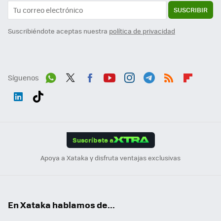
SUSCRIBIR
Suscribiéndote aceptas nuestra
política de privacidad
Síguenos
Wh
Twit
Fac
You
Inst
Tele
RSS
Flip
ats
ter
ebo
tub
agr
gra
boa
Link
Tikt
App
ok
e
am
m
rd
edI
ok
Suscríbete a
n
Apoya a Xataka y disfruta ventajas exclusivas
En Xataka hablamos de...