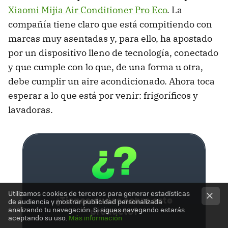
Xiaomi Mijia Air Conditioner Pro Eco
. La
compañía tiene claro que está compitiendo con
marcas muy asentadas y, para ello, ha apostado
por un dispositivo lleno de tecnología, conectado
y que cumple con lo que, de una forma u otra,
debe cumplir un aire acondicionado. Ahora toca
esperar a lo que está por venir: frigoríficos y
lavadoras.
Utilizamos cookies de terceros para generar estadísticas
¿Tienes dudas sobre este
de audiencia y mostrar publicidad personalizada
producto?
analizando tu navegación. Si sigues navegando estarás
aceptando su uso.
Más información