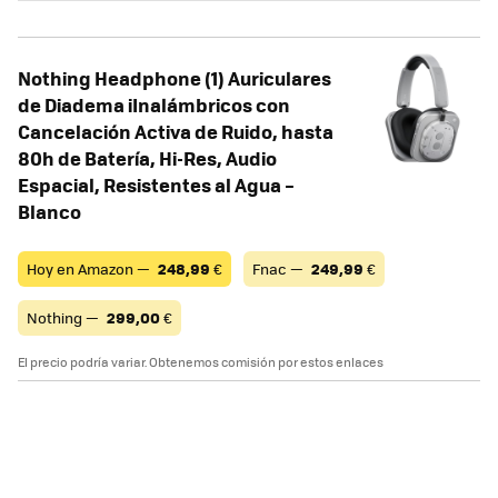
Nothing Headphone (1) Auriculares
de Diadema iInalámbricos con
Cancelación Activa de Ruido, hasta
80h de Batería, Hi-Res, Audio
Espacial, Resistentes al Agua –
Blanco
Hoy en Amazon —
248,99
€
Fnac —
249,99
€
Nothing —
299,00
€
El precio podría variar. Obtenemos comisión por estos enlaces