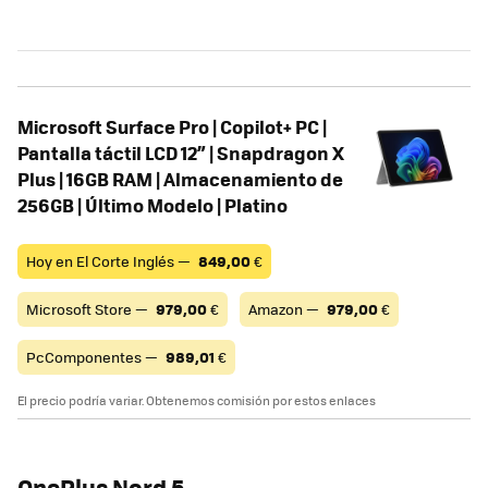
Microsoft Surface Pro | Copilot+ PC |
Pantalla táctil LCD 12” | Snapdragon X
Plus | 16GB RAM | Almacenamiento de
256GB | Último Modelo | Platino
Hoy en El Corte Inglés —
849,00
€
Microsoft Store —
979,00
€
Amazon —
979,00
€
PcComponentes —
989,01
€
El precio podría variar. Obtenemos comisión por estos enlaces
OnePlus Nord 5