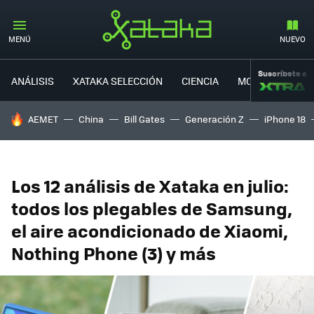
MENÚ
NUEVO
Suscríbete a
ANÁLISIS
XATAKA SELECCIÓN
CIENCIA
MOVILIDAD
HOY SE HABLA DE
AEMET
China
Bill Gates
Generación Z
iPhone 18
Los 12 análisis de Xataka en julio:
todos los plegables de Samsung,
el aire acondicionado de Xiaomi,
Nothing Phone (3) y más