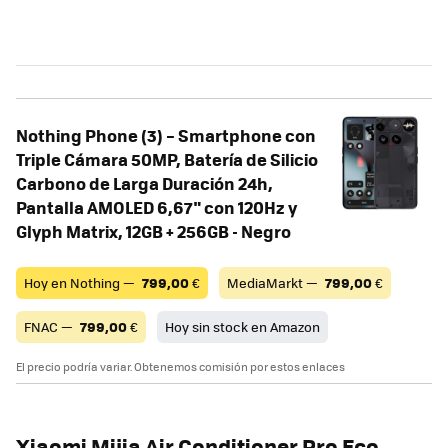
Nothing Phone (3) – Smartphone con
Triple Cámara 50MP, Batería de Silicio
Carbono de Larga Duración 24h,
Pantalla AMOLED 6,67" con 120Hz y
Glyph Matrix, 12GB + 256GB - Negro
Hoy en Nothing —
799,00
€
MediaMarkt —
799,00
€
FNAC —
799,00
€
Hoy sin stock en Amazon
El precio podría variar. Obtenemos comisión por estos enlaces
Xiaomi Mijia Air Conditioner Pro Eco