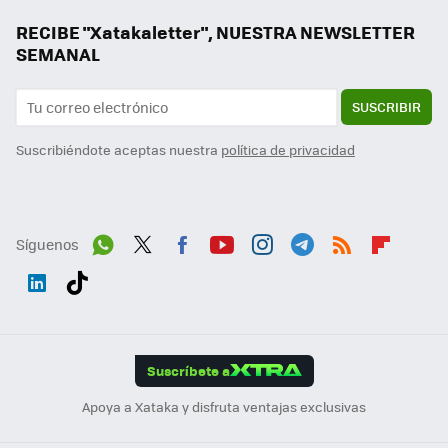
RECIBE "Xatakaletter", NUESTRA NEWSLETTER
SEMANAL
SUSCRIBIR
Suscribiéndote aceptas nuestra
política de privacidad
Síguenos
Wh
Twit
Fac
You
Inst
Tele
RSS
Flip
ats
ter
ebo
tub
agr
gra
boa
Link
Tikt
App
ok
e
am
m
rd
edI
ok
Suscríbete a
n
Apoya a Xataka y disfruta ventajas exclusivas