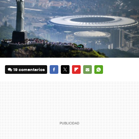
19 comentarios
FACEBOOK
TWITTER
FLIPBOARD
E-
WHATSAPP
MAIL