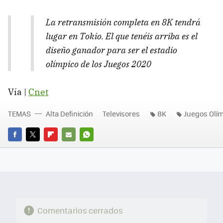
La retransmisión completa en 8K tendrá
lugar en Tokio. El que tenéis arriba es el
diseño ganador para ser el estadio
olímpico de los Juegos 2020
Vía |
Cnet
TEMAS
Alta Definición
Televisores
8K
Juegos Olí
FACEBOOK
TWITTER
FLIPBOARD
E-
WHATSAPP
MAIL
Comentarios cerrados