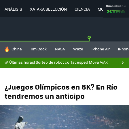
Suscríbete a
ANÁLISIS
XATAKA SELECCIÓN
CIENCIA
MOVILIDAD
HOY SE HABLA DE
China
Tim Cook
NASA
Waze
iPhone Air
iPhone
🌿¡Últimas horas! Sorteo de robot cortacésped Mova ViAX
¿Juegos Olímpicos en 8K? En Río
tendremos un anticipo