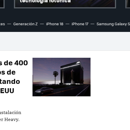
tecnología fotónica
tes
Generación Z
iPhone 18
iPhone 17
Samsung Galaxy 
s de 400
os de
ntando
EEUU
nstalación
er Heavy.