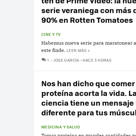
ten de Prime Video: la nu
serie veraniega con más 
90% en Rotten Tomatoes
CINE Y TV
Habemus nueva serie para maratonear a
este finde.
LEER MÁS »
COMENTARIOS
1
JOSE GARCÍA
HACE 3 HORAS
Nos han dicho que come
proteína acorta la vida. L
ciencia tiene un mensaje
diferente para tus múscu
MEDICINA Y SALUD
Tomar proteína en grandes cantidades n