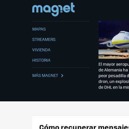
MAPAS
STREAMERS
VIVIENDA
HISTORIA
El mayor aerop
de Alemania ha 
MÁS MAGNET
peor pesadilla 
dron, un explosi
de DHL en la m
Cómo recuperar mensaje