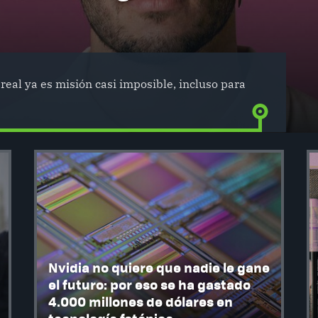
real ya es misión casi imposible, incluso para
Nvidia no quiere que nadie le gane
el futuro: por eso se ha gastado
4.000 millones de dólares en