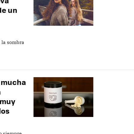
eva
de un
 la sombra
r mucha
a
 muy
los
o siempre