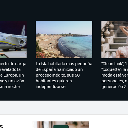
uerto de carga
La isla habitada más pequeña
"Clean look", "
revelado la
de España ha iniciado un
"coquette": la 
de Europa: un
proceso inédito: sus 50
moda está ve
vo y un avión
habitantes quieren
personajes, no
isma noche
independizarse
generación Z
s