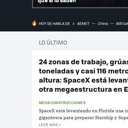
que sí lo saben
HOY SE HABLA DE
AEMET
China
Bill Ga
LO ÚLTIMO
24 zonas de trabajo, grúa
toneladas y casi 116 metr
altura: SpaceX está leva
otra megaestructura en 
MEGACONSTRUCCIONES
SpaceX está levantando en Florida una i
gigantesca para preparar Starship y Sup
LEER MÁS »