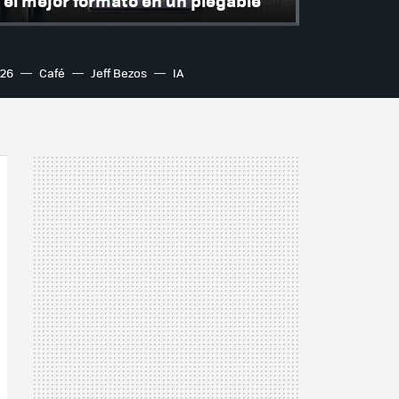
el mejor formato en un plegable
S26
Café
Jeff Bezos
IA