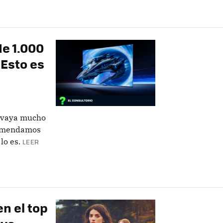
de 1.000
Esto es
e vaya mucho
ecomendamos
lo es.
LEER
n el top