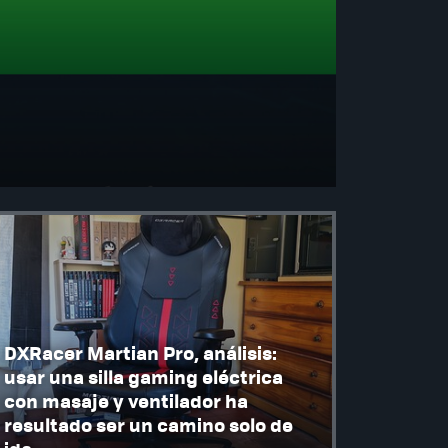
DXRacer Martian Pro, análisis:
usar una silla gaming eléctrica
con masaje y ventilador ha
resultado ser un camino solo de