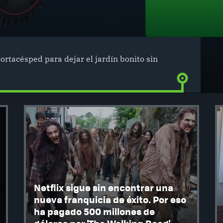
cortacésped para dejar el jardín bonito sin
Netflix sigue sin encontrar una
nueva franquicia de éxito. Por eso
ha pagado 500 millones de