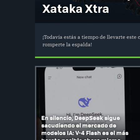
Xataka Xtra
¡Todavía estás a tiempo de llevarte este 
romperte la espalda!
En silencio, DeepSeek sigue
sacudiendo el mercado de
modelos IA: V-4 Flash es el más