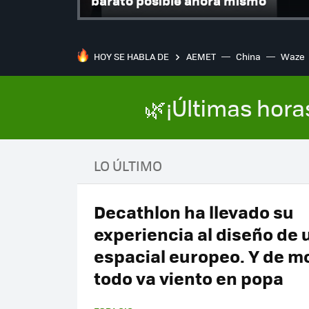
barato posible ahora mismo
HOY SE HABLA DE
AEMET
China
Waze
🌿¡Últimas hora
LO ÚLTIMO
Decathlon ha llevado su
experiencia al diseño de u
espacial europeo. Y de 
todo va viento en popa