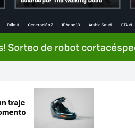
dólares por 'The Walking Dead'
Fallout
Generación Z
iPhone 18
Arabia Saudí
GTA VI
s! Sorteo de robot cortacésp
n traje
momento