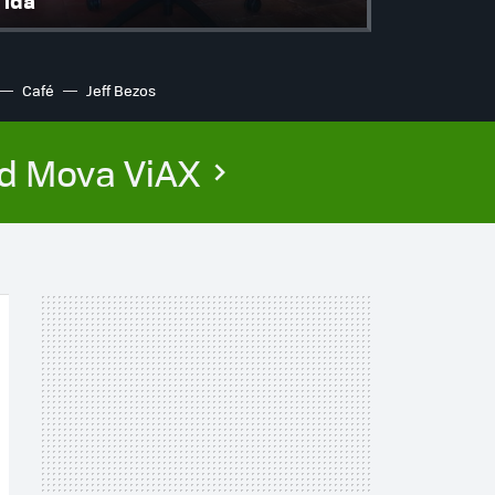
ida
Café
Jeff Bezos
ed Mova ViAX