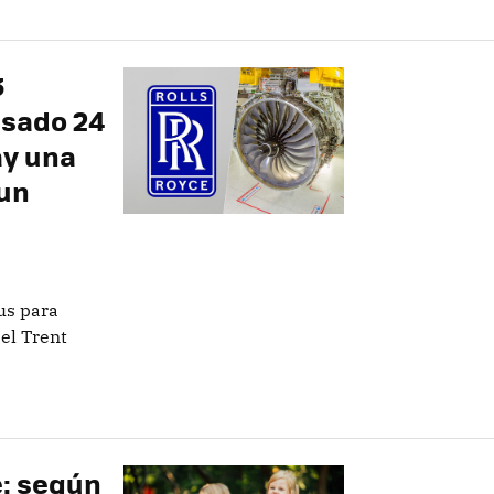
3
asado 24
ay una
 un
us para
el Trent
e: según