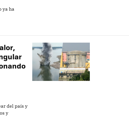
o ya ha
alor,
ngular
ionando
ar del país y
os y