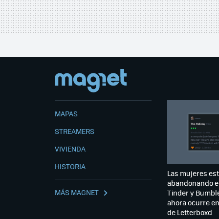
MAPAS
STREAMERS
VIVIENDA
HISTORIA
Las mujeres es
abandonando e
MÁS MAGNET
Tinder y Bumble
ahora ocurre e
de Letterboxd