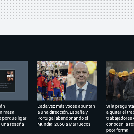
tán
Cada vez más voces apuntan
Si la pregunta 
n masa
a una dirección: España y
a quitar el tr
 porque ligar
Portugal abandonando el
trabajadores 
n una reseña
Mundial 2030 a Marruecos
conocen la re
peor forma