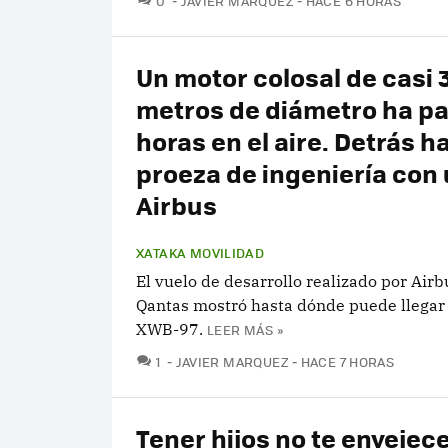
0
JAVIER MARQUEZ
HACE 6 HORAS
Un motor colosal de casi 
metros de diámetro ha p
horas en el aire. Detrás h
proeza de ingeniería con
Airbus
XATAKA MOVILIDAD
El vuelo de desarrollo realizado por Airb
Qantas mostró hasta dónde puede llegar 
XWB-97.
LEER MÁS »
COMENTARIOS
1
JAVIER MARQUEZ
HACE 7 HORAS
Tener hijos no te envejec