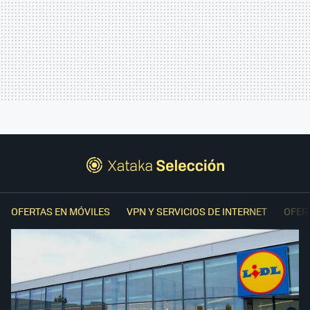
OFERTAS EN MÓVILES
VPN Y SERVICIOS DE INTERNET
OFER