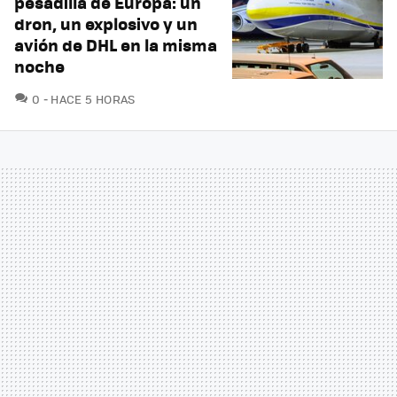
pesadilla de Europa: un
dron, un explosivo y un
avión de DHL en la misma
noche
COMENTARIOS
0
HACE 5 HORAS