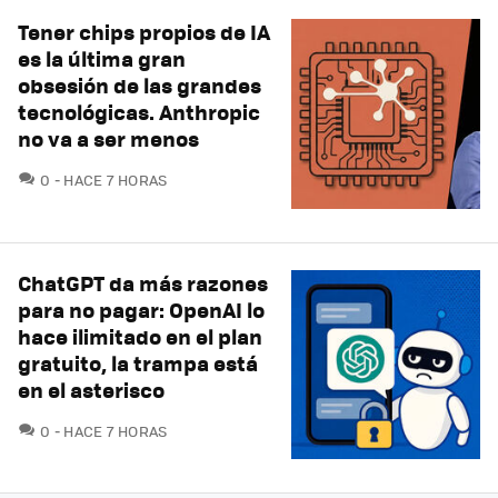
Tener chips propios de IA
es la última gran
obsesión de las grandes
tecnológicas. Anthropic
no va a ser menos
COMENTARIOS
0
HACE 7 HORAS
ChatGPT da más razones
para no pagar: OpenAI lo
hace ilimitado en el plan
gratuito, la trampa está
en el asterisco
COMENTARIOS
0
HACE 7 HORAS