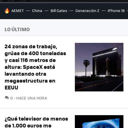
HOY SE HABLA DE
AEMET
China
Bill Gates
Generación Z
iPhone 18
LO ÚLTIMO
24 zonas de trabajo,
grúas de 400 toneladas
y casi 116 metros de
altura: SpaceX está
levantando otra
megaestructura en
EEUU
COMENTARIOS
0
HACE UNA HORA
¿Qué televisor de menos
de 1.000 euros me