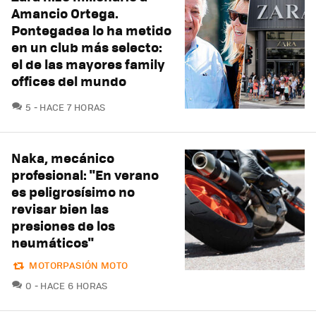
Amancio Ortega.
Pontegadea lo ha metido
en un club más selecto:
el de las mayores family
offices del mundo
COMENTARIOS
5
HACE 7 HORAS
Naka, mecánico
profesional: "En verano
es peligrosísimo no
revisar bien las
presiones de los
neumáticos"
MOTORPASIÓN MOTO
COMENTARIOS
0
HACE 6 HORAS