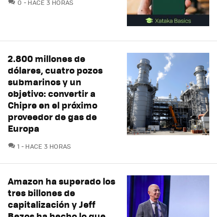
COMENTARIOS
0
HACE 3 HORAS
2.800 millones de
dólares, cuatro pozos
submarinos y un
objetivo: convertir a
Chipre en el próximo
proveedor de gas de
Europa
COMENTARIOS
1
HACE 3 HORAS
Amazon ha superado los
tres billones de
capitalización y Jeff
Bezos ha hecho lo que