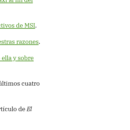
ctivos de MSI
.
stras razones
.
ella y sobre
últimos cuatro
rtículo de
El