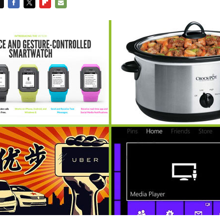
FACEBOOK
TWITTER
FLIPBOARD
E-
MAIL