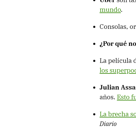
mundo
.
Consolas, o
¿Por qué no
La película
los superpo
Julian Ass
años.
Esto f
La brecha so
Diario