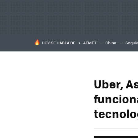
HOY SE HABLA DE
AEMET
China
Sequí
Uber, A
funcion
tecnolo