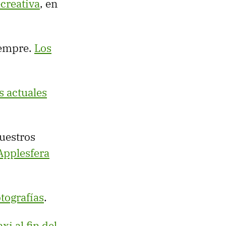
ecreativa
, en
iempre.
Los
s actuales
uestros
Applesfera
tografías
.
i al fin del