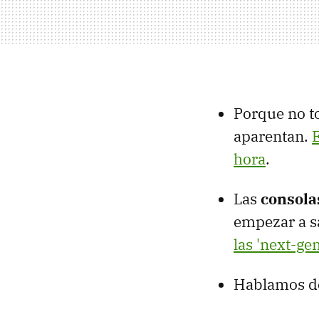
Porque no t
aparentan.
E
hora
.
Las
consola
empezar a s
las 'next-gen
Hablamos d