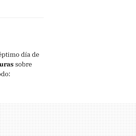
éptimo día de
turas
sobre
odo: