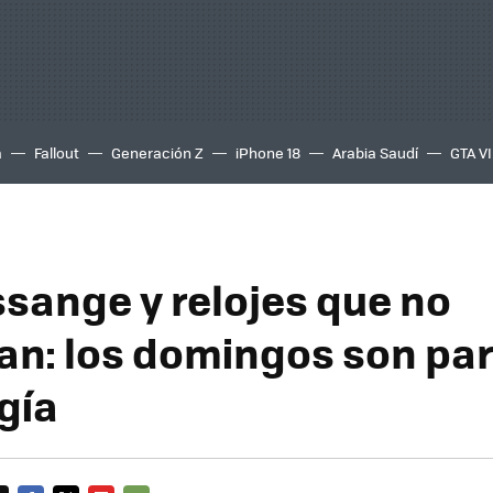
a
Fallout
Generación Z
iPhone 18
Arabia Saudí
GTA VI
ssange y relojes que no
an: los domingos son par
gía