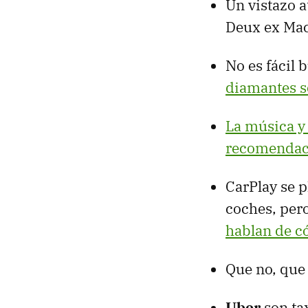
Un vistazo a
Deux ex Ma
No es fácil
diamantes s
La música y 
recomendac
CarPlay se 
coches, pero
hablan de có
Que no, qu
Uber
son ta