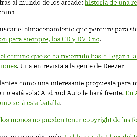
trás al mundo de los arcade:
historia de una r
china
 buscar el almacenamiento que perdure para s
on para siempre, los CD y DVD no
.
el camino que se ha recorrido hasta llegar a la
iones
. Una entrevista a la gente de Deezer.
plantea como una interesante propuesta para n
 no está sola: Android Auto le hará frente.
En 
mo será esta batalla
.
e
los monos no pueden tener copyright de las fo
xis, pero mucho más.
Hablamos de Uber, del tax