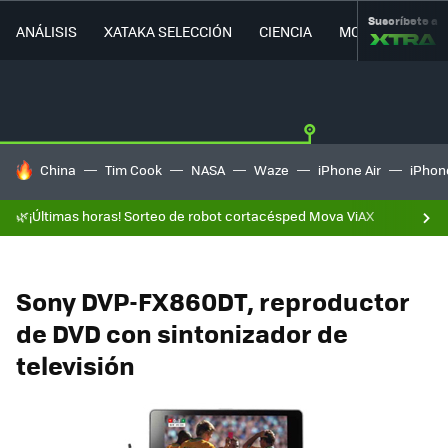
Suscríbete a
ANÁLISIS
XATAKA SELECCIÓN
CIENCIA
MOVILIDAD
HOY SE HABLA DE
China
Tim Cook
NASA
Waze
iPhone Air
iPhone
🌿¡Últimas horas! Sorteo de robot cortacésped Mova ViAX
Sony DVP-FX860DT, reproductor
de DVD con sintonizador de
televisión