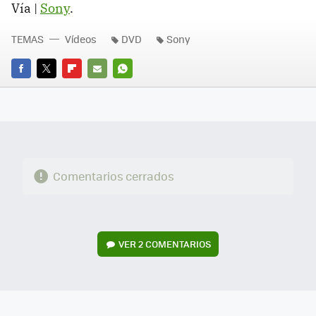
Vía |
Sony
.
TEMAS
Vídeos
DVD
Sony
FACEBOOK
TWITTER
FLIPBOARD
E-
WHATSAPP
MAIL
Comentarios cerrados
VER
2 COMENTARIOS