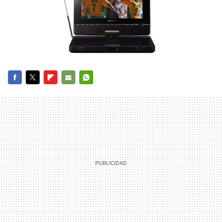
FACEBOOK
TWITTER
FLIPBOARD
E-
WHATSAPP
MAIL