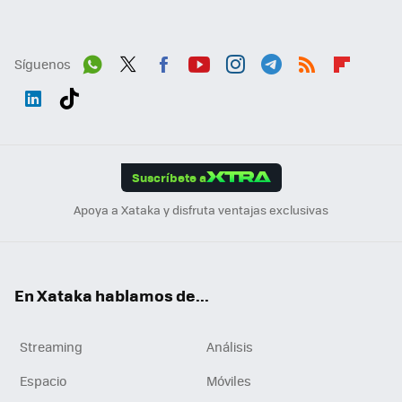
Síguenos
Wh
Twit
Fac
You
Inst
Tele
RSS
Flip
ats
ter
ebo
tub
agr
gra
boa
Link
Tikt
App
ok
e
am
m
rd
edI
ok
Suscríbete a
n
Apoya a Xataka y disfruta ventajas exclusivas
En Xataka hablamos de...
Streaming
Análisis
Espacio
Móviles