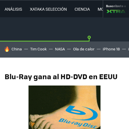
Suscríbete a
ANÁLISIS
XATAKA SELECCIÓN
CIENCIA
MOVILIDAD
HOY SE HABLA DE
China
Tim Cook
NASA
Ola de calor
iPhone 18
Blu-Ray gana al HD-DVD en EEUU