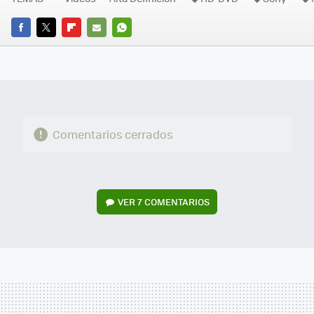
FACEBOOK
TWITTER
FLIPBOARD
E-
WHATSAPP
MAIL
Comentarios cerrados
VER
7 COMENTARIOS