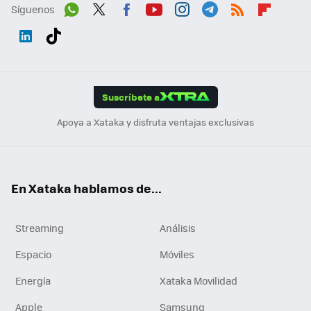
Síguenos
Wh
Twit
Fac
You
Inst
Tele
RSS
Flip
ats
ter
ebo
tub
agr
gra
boa
Link
Tikt
App
ok
e
am
m
rd
edI
ok
Suscríbete a
n
Apoya a Xataka y disfruta ventajas exclusivas
En Xataka hablamos de...
Streaming
Análisis
Espacio
Móviles
Energía
Xataka Movilidad
Apple
Samsung