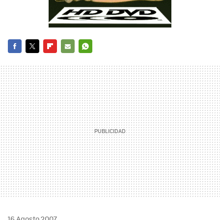
FACEBOOK
TWITTER
FLIPBOARD
E-
WHATSAPP
MAIL
16 Agosto 2007