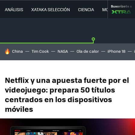
Suscríbete a
ANÁLISIS
XATAKA SELECCIÓN
CIENCIA
MOVILIDAD
HOY SE HABLA DE
China
Tim Cook
NASA
Ola de calor
iPhone 18
Netflix y una apuesta fuerte por el
videojuego: prepara 50 títulos
centrados en los dispositivos
móviles