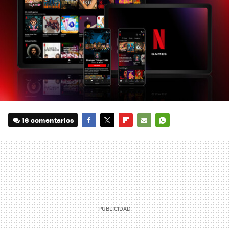
16 comentarios
FACEBOOK
TWITTER
FLIPBOARD
E-
WHATSAPP
MAIL