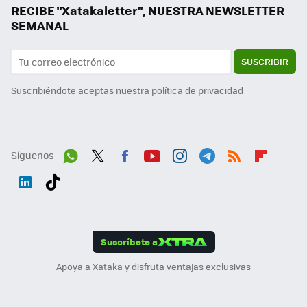
RECIBE "Xatakaletter", NUESTRA NEWSLETTER
SEMANAL
SUSCRIBIR
Suscribiéndote aceptas nuestra
política de privacidad
Síguenos
Wh
Twit
Fac
You
Inst
Tele
RSS
Flip
ats
ter
ebo
tub
agr
gra
boa
Link
Tikt
App
ok
e
am
m
rd
edI
ok
Suscríbete a
n
Apoya a Xataka y disfruta ventajas exclusivas