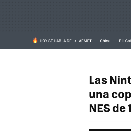
HOY SE HABLA DE
AEMET
China
Bill Ga
Las Nin
una copi
NES de 