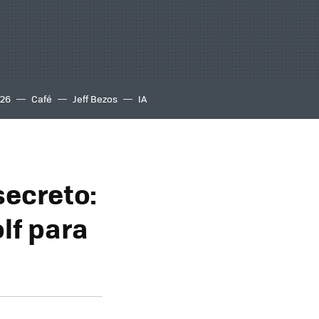
S26
Café
Jeff Bezos
IA
secreto:
lf para