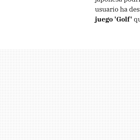
usuario ha de
juego 'Golf'
qu