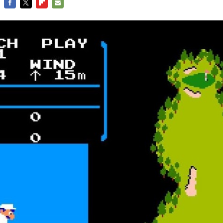
FACEBOOK
TWITTER
FLIPBOARD
E-
MAIL