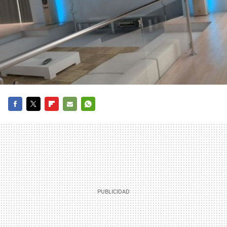
FACEBOOK
TWITTER
FLIPBOARD
E-
WHATSAPP
MAIL