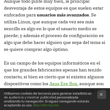
Aunque todo pinte muy bien, la principal
desventaja de estos equipos es que suelen estar
enfocados para
usuarios más avanzados
. Se
utiliza Linux, que aunque cada vez sea más
sencillo es algo en lo que el usuario medio se
pierde; y además el proceso de configuración es
algo que debe hacer alguien que sepa del tema si
se quiere comprar algo óptimo.
Es un campo de los equipos informáticos en el
que los grandes fabricantes apenas han tenido
contacto, si bien es cierto que sí existen algunos
dispositivos como los
Asus Eee Box
, aunque son
muy pocos y bastante difíciles de encontrar en
Utilizamos cookies de terceros para generar estadísticas
las tiendas a pie de calle.
de audiencia y mostrar publicidad personalizada
analizando tu navegación. Si sigues navegando estarás
aceptando su uso.
Más información