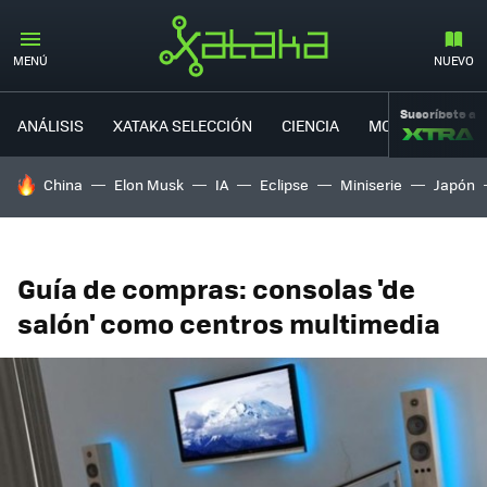
MENÚ
NUEVO
Suscríbete a
ANÁLISIS
XATAKA SELECCIÓN
CIENCIA
MOVILIDAD
HOY SE HABLA DE
China
Elon Musk
IA
Eclipse
Miniserie
Japón
Guía de compras: consolas 'de
salón' como centros multimedia