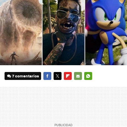
7 comentarios
FACEBOOK
TWITTER
FLIPBOARD
E-
WHATSAPP
MAIL