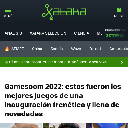
MENÚ
NUEVO
Suscríbete a
ANÁLISIS
XATAKA SELECCIÓN
CIENCIA
MOVILIDAD
HOY SE HABLA DE
AEMET
China
Sequía
Waze
Fallout
Generació
🌿¡Últimas horas! Sorteo de robot cortacésped Mova ViAX
Gamescom 2022: estos fueron los
mejores juegos de una
inauguración frenética y llena de
novedades