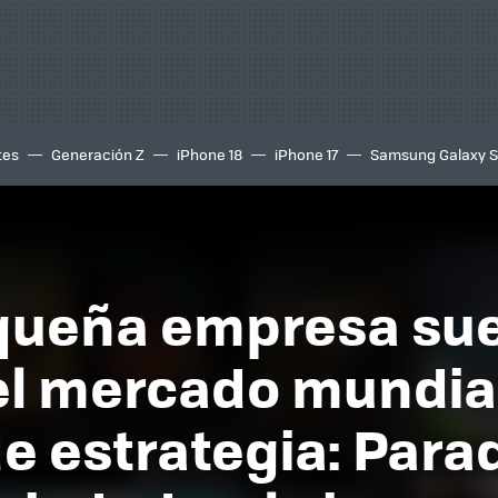
tes
Generación Z
iPhone 18
iPhone 17
Samsung Galaxy 
queña empresa su
l mercado mundial
e estrategia: Parad