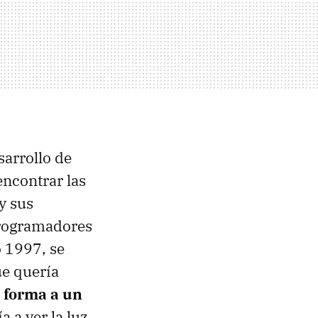
sarrollo de
encontrar las
y sus
programadores
o 1997, se
e quería
r forma a un
a a ver la luz.