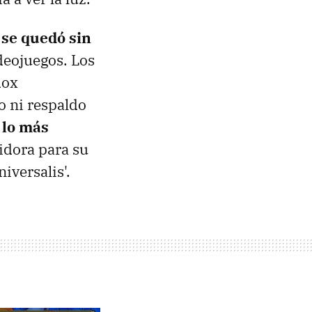
 se quedó sin
deojuegos. Los
dox
o ni respaldo
 lo más
idora para su
versalis'.