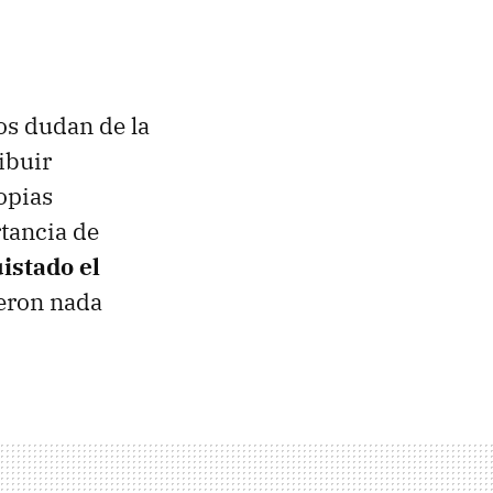
cos dudan de la
ibuir
opias
tancia de
istado el
ueron nada