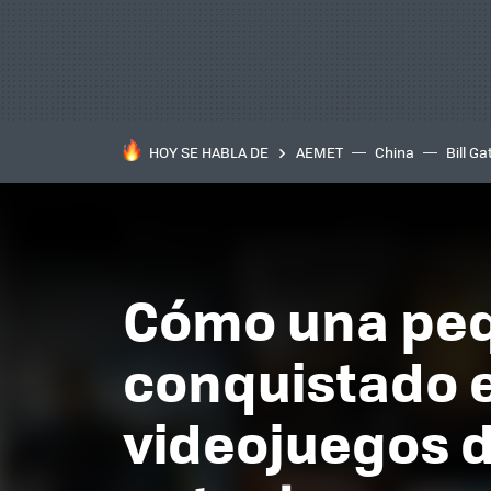
HOY SE HABLA DE
AEMET
China
Bill Ga
Cómo una pe
conquistado e
videojuegos d