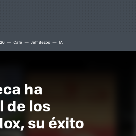
S26
Café
Jeff Bezos
IA
eca ha
 de los
ox, su éxito