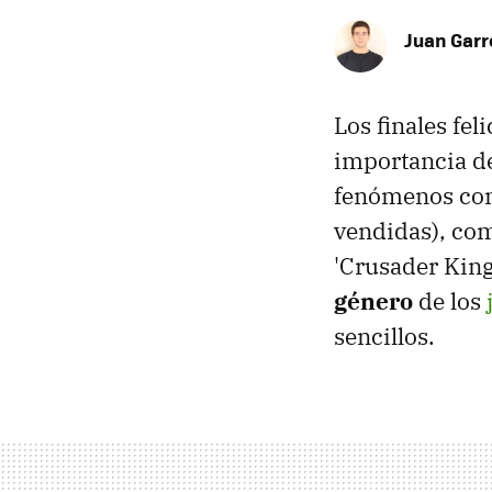
Juan Garr
Los finales fel
importancia de
fenómenos como
vendidas), com
'Crusader King
género
de los
sencillos.