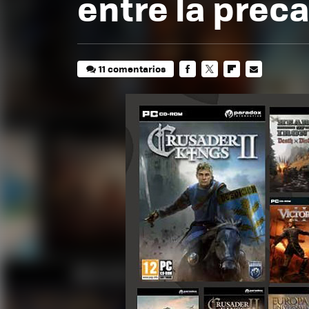
entre la preca
11 comentarios
FACEBOOK
TWITTER
FLIPBOARD
E-
MAIL