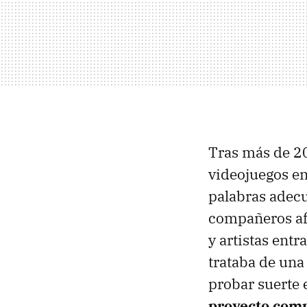
Tras más de 2
videojuegos en
palabras adecu
compañeros afr
y artistas ent
trataba de un
probar suerte 
proyecto com