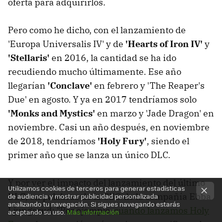
oferta para adquirirlos.
Pero como he dicho, con el lanzamiento de
'Europa Universalis IV' y de
'Hearts of Iron IV'
y
'Stellaris'
en 2016, la cantidad se ha ido
recudiendo mucho últimamente. Ese año
llegarían
'Conclave'
en febrero y 'The Reaper's
Due' en agosto. Y ya en 2017 tendríamos solo
'Monks and Mystics'
en marzo y 'Jade Dragon' en
noviembre. Casi un año después, en noviembre
de 2018, tendríamos
'Holy Fury'
, siendo el
primer año que se lanza un único DLC.
Y por ver el impacto del lanzamiento del último
Utilizamos cookies de terceros para generar estadísticas
DLC, en palabras de la CEO de la compañía Ebba
de audiencia y mostrar publicidad personalizada
analizando tu navegación. Si sigues navegando estarás
Ljungerud: "Por ejemplo,
cuando lanzamos Holy
aceptando su uso.
Más información