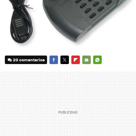
20 comentarios
FACEBOOK
TWITTER
FLIPBOARD
E-
WHATSAPP
MAIL