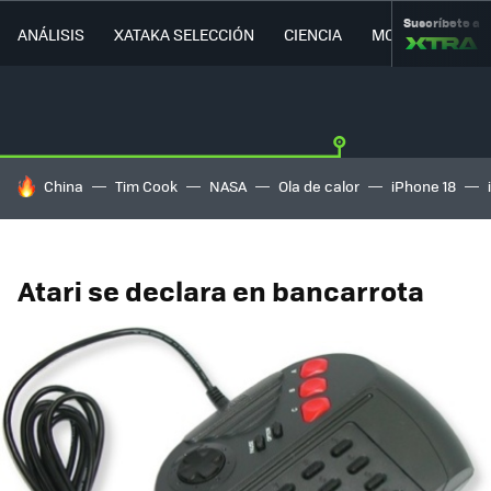
Suscríbete a
ANÁLISIS
XATAKA SELECCIÓN
CIENCIA
MOVILIDAD
HOY SE HABLA DE
China
Tim Cook
NASA
Ola de calor
iPhone 18
Atari se declara en bancarrota