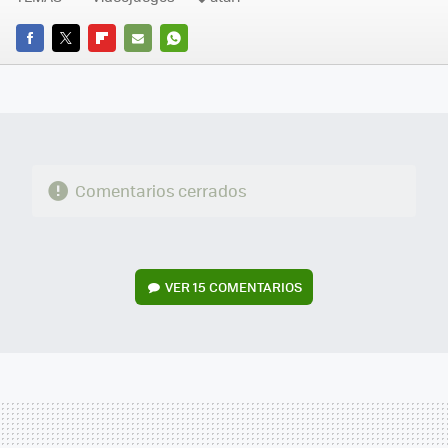
FACEBOOK
TWITTER
FLIPBOARD
E-
WHATSAPP
MAIL
Comentarios cerrados
VER
15 COMENTARIOS