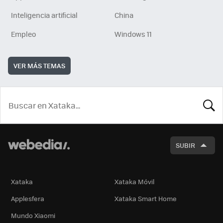
Inteligencia artificial
China
Empleo
Windows 11
VER MÁS TEMAS
BUSCA
SUBIR
Xataka
Xataka Móvil
Applesfera
Xataka Smart Home
Mundo Xiaomi