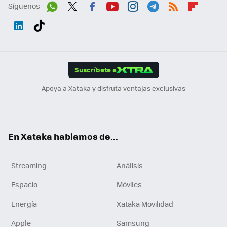
Síguenos
Wh
Twit
Fac
You
Inst
Tele
RSS
Flip
ats
ter
ebo
tub
agr
gra
boa
Link
Tikt
App
ok
e
am
m
rd
edI
ok
Suscríbete a
n
Apoya a Xataka y disfruta ventajas exclusivas
En Xataka hablamos de...
Streaming
Análisis
Espacio
Móviles
Energía
Xataka Movilidad
Apple
Samsung