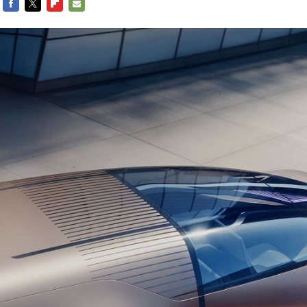
FACEBOOK
TWITTER
FLIPBOARD
E-
MAIL