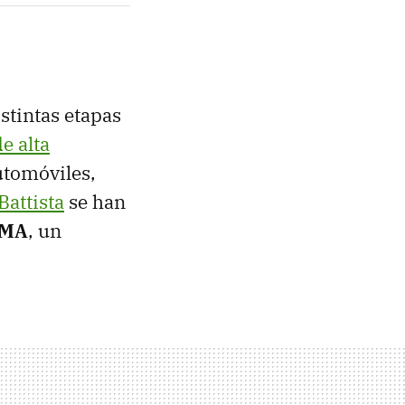
stintas etapas
e alta
utomóviles,
Battista
se han
EMA
, un