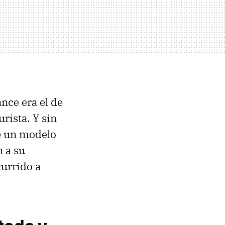
nce era el de
rista. Y sin
de un modelo
 a su
currido a