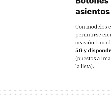
Botones 
asientos
Con modelos
permitirse cier
ocasión han i
5G y dispondrí
(puestos a ima
la lista).