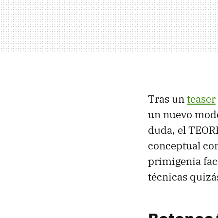
Tras un
teaser
un nuevo model
duda, el TEORE
conceptual con
primigenia fac
técnicas quizá