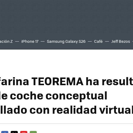
ación Z
iPhone 17
Samsung Galaxy S26
Café
Jeff Bezos
nfarina TEOREMA ha resul
de coche conceptual
llado con realidad virtua