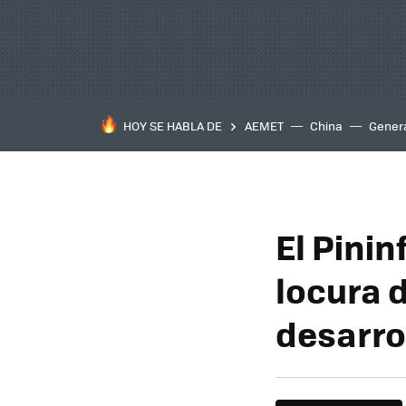
HOY SE HABLA DE
AEMET
China
Gener
El Pini
locura 
desarro