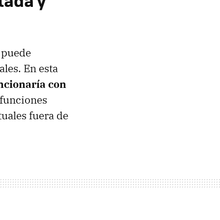
tada y
a puede
ales. En esta
ncionaría con
 funciones
tuales fuera de