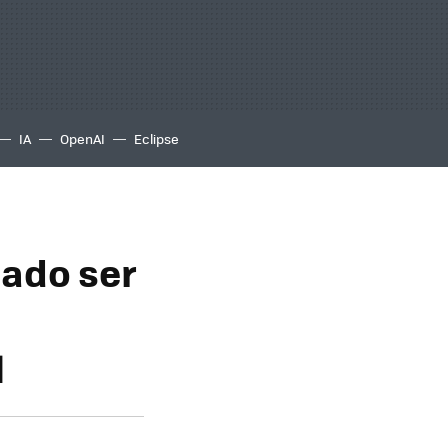
IA
OpenAI
Eclipse
tado ser
l