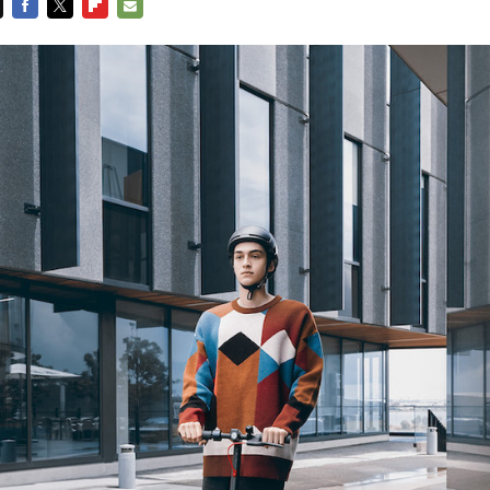
FACEBOOK
TWITTER
FLIPBOARD
E-
MAIL