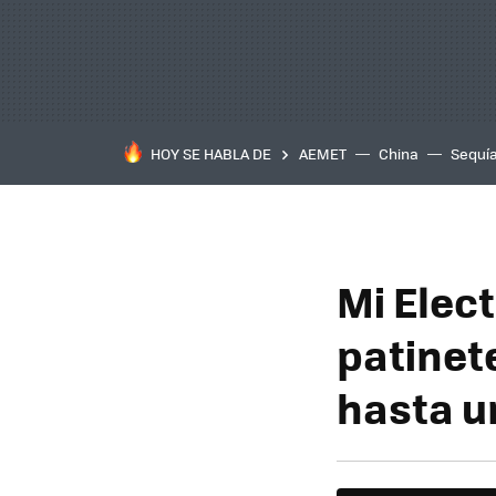
HOY SE HABLA DE
AEMET
China
Sequí
Mi Elect
patinet
hasta u