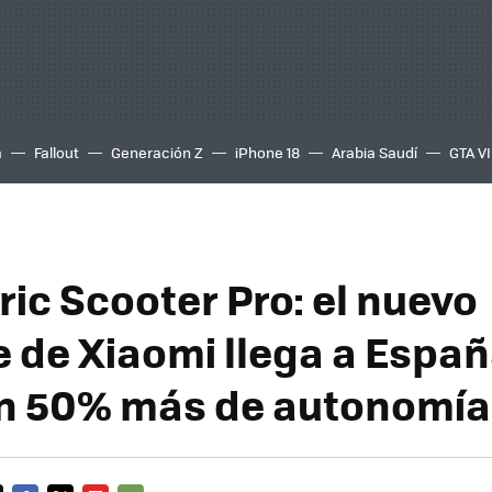
a
Fallout
Generación Z
iPhone 18
Arabia Saudí
GTA VI
ric Scooter Pro: el nuevo
e de Xiaomi llega a Espa
n 50% más de autonomía