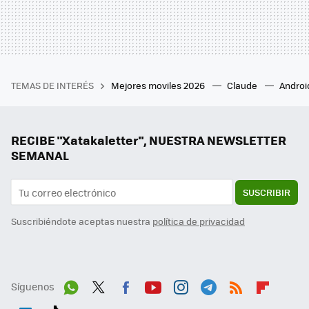
TEMAS DE INTERÉS
Mejores moviles 2026
Claude
Androi
RECIBE "Xatakaletter", NUESTRA NEWSLETTER
SEMANAL
SUSCRIBIR
Suscribiéndote aceptas nuestra
política de privacidad
Síguenos
Wh
Twit
Fac
You
Inst
Tele
RSS
Flip