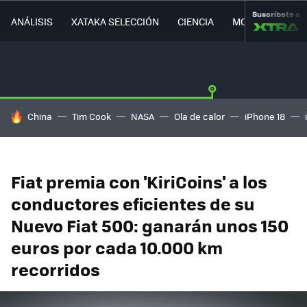
Suscríbete a
ANÁLISIS
XATAKA SELECCIÓN
CIENCIA
MOVILIDAD
HOY SE HABLA DE
China
Tim Cook
NASA
Ola de calor
iPhone 18
Fiat premia con 'KiriCoins' a los
conductores eficientes de su
Nuevo Fiat 500: ganarán unos 150
euros por cada 10.000 km
recorridos