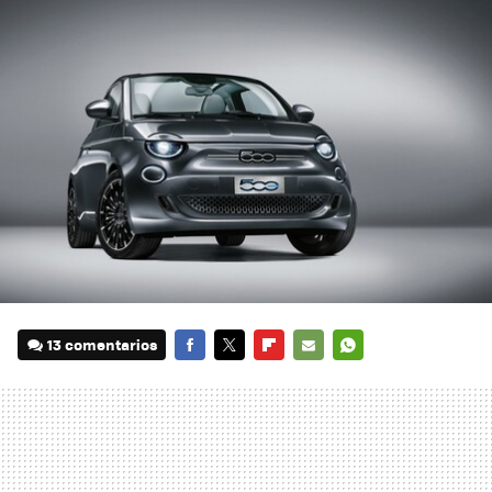
13 comentarios
FACEBOOK
TWITTER
FLIPBOARD
E-
WHATSAPP
MAIL