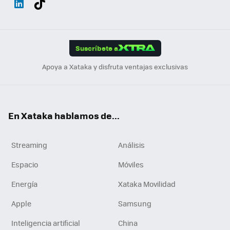
ats
ter
ebo
tub
agr
gra
boa
Link
Tikt
App
ok
e
am
m
rd
edI
ok
Suscríbete a
n
Apoya a Xataka y disfruta ventajas exclusivas
En Xataka hablamos de...
Streaming
Análisis
Espacio
Móviles
Energía
Xataka Movilidad
Apple
Samsung
Inteligencia artificial
China