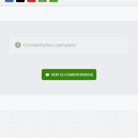
FACEBOOK
TWITTER
FLIPBOARD
E-
WHATSAPP
MAIL
Comentarios cerrados
VER
12 COMENTARIOS