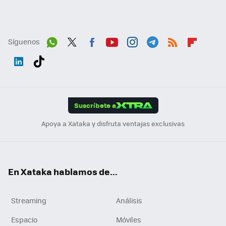
Síguenos
Wh
Twit
Fac
You
Inst
Tele
RSS
Flip
ats
ter
ebo
tub
agr
gra
boa
Link
Tikt
App
ok
e
am
m
rd
edI
ok
Suscríbete a
n
Apoya a Xataka y disfruta ventajas exclusivas
En Xataka hablamos de...
Streaming
Análisis
Espacio
Móviles