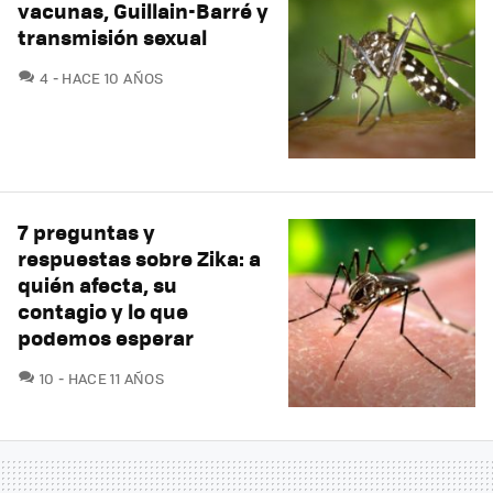
vacunas, Guillain-Barré y
transmisión sexual
COMENTARIOS
4
HACE 10 AÑOS
7 preguntas y
respuestas sobre Zika: a
quién afecta, su
contagio y lo que
podemos esperar
COMENTARIOS
10
HACE 11 AÑOS