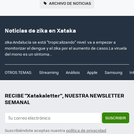
ARCHIVO DE NOTICIAS
Noticias de zika en Xataka
zika:Andalucía se está "tropicalizando" nivel: va a empezar a
monitorizar el dengue y el zika por el aumento de casos.La viruela
del mono es un síntoma...
OTROS TEMAS:
Streaming
Análisis
Apple
Samsung
In
RECIBE "Xatakaletter", NUESTRA NEWSLETTER
SEMANAL
SUSCRIBIR
Suscribiéndote aceptas nuestra
política de privacidad