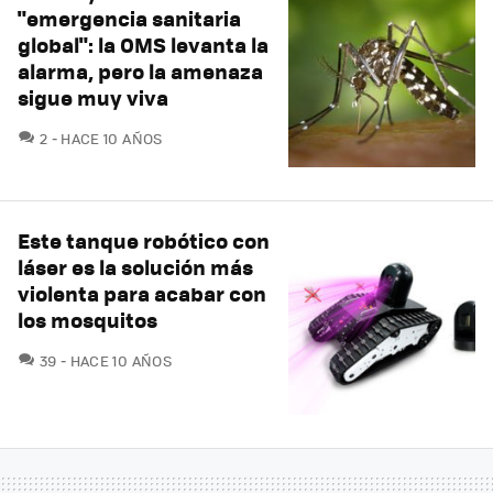
"emergencia sanitaria
global": la OMS levanta la
alarma, pero la amenaza
sigue muy viva
COMENTARIOS
2
HACE 10 AÑOS
Este tanque robótico con
láser es la solución más
violenta para acabar con
los mosquitos
COMENTARIOS
39
HACE 10 AÑOS