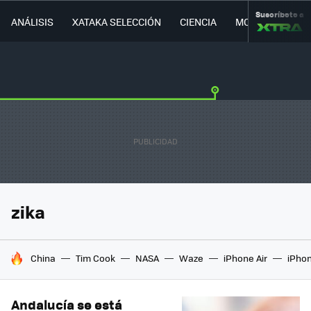
Suscríbete a
ANÁLISIS
XATAKA SELECCIÓN
CIENCIA
MOVILIDAD
zika
HOY SE HABLA DE
China
Tim Cook
NASA
Waze
iPhone Air
iPhon
Andalucía se está