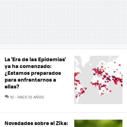
La 'Era de las Epidemias'
ya ha comenzado:
¿Estamos preparados
para enfrentarnos a
ellas?
COMENTARIOS
10
HACE 10 AÑOS
Novedades sobre el Zika: