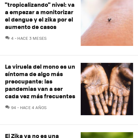
"tropicalizando" nivel: va
a empezar a monitorizar
el dengue y el zika por el
aumento de casos
COMENTARIOS
4
HACE 3 MESES
La viruela del mono es un
síntoma de algo más
preocupante: las
pandemias van a ser
cada vez más frecuentes
COMENTARIOS
94
HACE 4 AÑOS
El Zika ya no es una