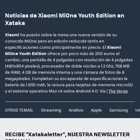
Noticias de Xiaomi MiOne Youth Edition en
Xataka
Xiaomi
ha puesto sobre la mesa una nueva versión de su
conocido MiOne pero en edición reducida tanto en
especificaciones como principalmente en precio. El
Xiaomi
MiOne Youth Edition
ofrece por poco más de 200 euros al
cambio, una pantalla de 4 pulgadas con resolución de 4 pulgadas
(480x854 píxeles), procesador de doble núcleo a 1.2 Ghz, 768 MB
de RAM, 4 GB de memoria interna y una cámara de fotos de 8
megapíxeles. Completan su escaparate de especificaciones la
batería de 1.930 mAh, la ranura para tarjetas de memoria microSD
y el sistema operativo Miui v4 sobre Android 4.0. Vía |
The Verge
.
OTROS TEMAS:
Streaming
Análisis
Apple
Samsung
In
RECIBE "Xatakaletter", NUESTRA NEWSLETTER