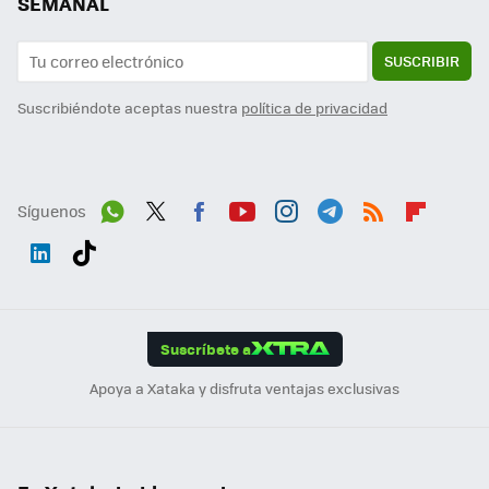
SEMANAL
SUSCRIBIR
Suscribiéndote aceptas nuestra
política de privacidad
Síguenos
Wh
Twit
Fac
You
Inst
Tele
RSS
Flip
ats
ter
ebo
tub
agr
gra
boa
Link
Tikt
App
ok
e
am
m
rd
edI
ok
Suscríbete a
n
Apoya a Xataka y disfruta ventajas exclusivas