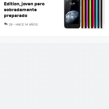
Edition, joven pero
sobradamente
preparado
COMENTARIOS
29
HACE 14 AÑOS