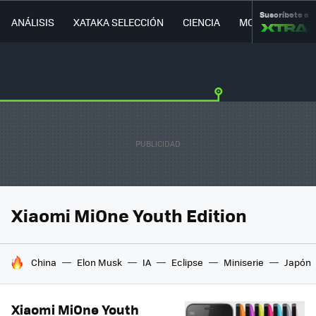
Suscríbete a
ANÁLISIS
XATAKA SELECCIÓN
CIENCIA
MOVILIDAD
Xiaomi MiOne Youth Edition
HOY SE HABLA DE
China
Elon Musk
IA
Eclipse
Miniserie
Japón
Xiaomi MiOne Youth