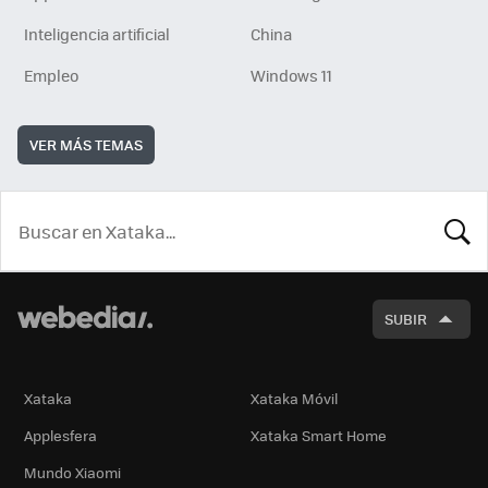
Inteligencia artificial
China
Empleo
Windows 11
VER MÁS TEMAS
BUSCA
SUBIR
Xataka
Xataka Móvil
Applesfera
Xataka Smart Home
Mundo Xiaomi