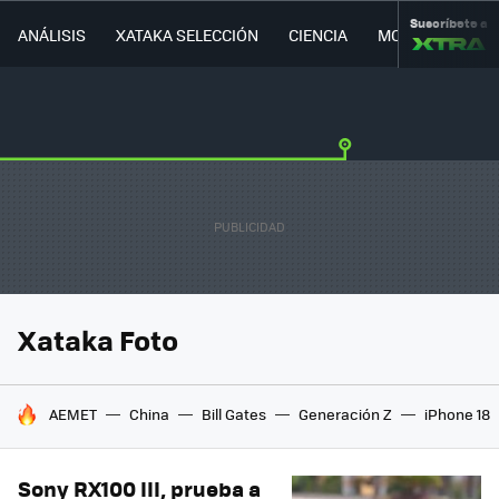
Suscríbete a
ANÁLISIS
XATAKA SELECCIÓN
CIENCIA
MOVILIDAD
Xataka Foto
HOY SE HABLA DE
AEMET
China
Bill Gates
Generación Z
iPhone 18
Sony RX100 III, prueba a