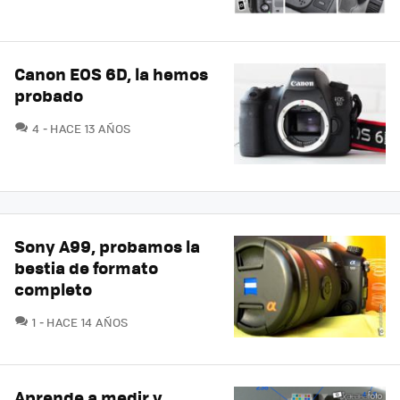
Canon EOS 6D, la hemos
probado
COMENTARIOS
4
HACE 13 AÑOS
Sony A99, probamos la
bestia de formato
completo
COMENTARIOS
1
HACE 14 AÑOS
Aprende a medir y