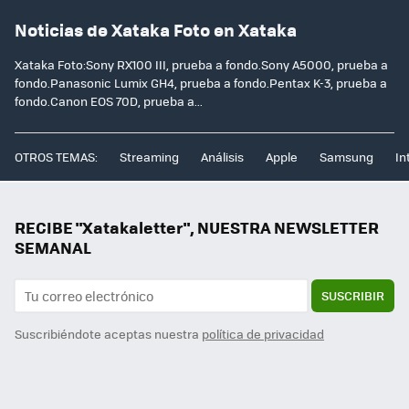
Noticias de Xataka Foto en Xataka
Xataka Foto:Sony RX100 III, prueba a fondo.Sony A5000, prueba a
fondo.Panasonic Lumix GH4, prueba a fondo.Pentax K-3, prueba a
fondo.Canon EOS 70D, prueba a...
OTROS TEMAS:
Streaming
Análisis
Apple
Samsung
In
RECIBE "Xatakaletter", NUESTRA NEWSLETTER
SEMANAL
SUSCRIBIR
Suscribiéndote aceptas nuestra
política de privacidad