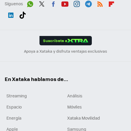
Síguenos
Wh
Twit
Fac
You
Inst
Tele
RSS
Flip
ats
ter
ebo
tub
agr
gra
boa
Link
Tikt
App
ok
e
am
m
rd
edI
ok
Suscríbete a
n
Apoya a Xataka y disfruta ventajas exclusivas
En Xataka hablamos de...
Streaming
Análisis
Espacio
Móviles
Energía
Xataka Movilidad
Apple
Samsung