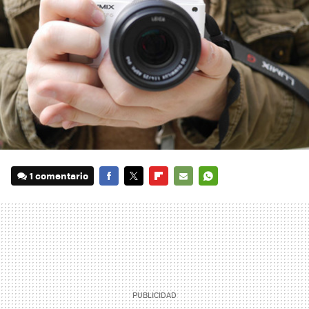
1 comentario
FACEBOOK
TWITTER
FLIPBOARD
E-
WHATSAPP
MAIL