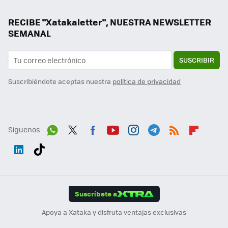
RECIBE "Xatakaletter", NUESTRA NEWSLETTER
SEMANAL
SUSCRIBIR
Suscribiéndote aceptas nuestra
política de privacidad
Síguenos
Wh
Twit
Fac
You
Inst
Tele
RSS
Flip
ats
ter
ebo
tub
agr
gra
boa
Link
Tikt
App
ok
e
am
m
rd
edI
ok
Suscríbete a
n
Apoya a Xataka y disfruta ventajas exclusivas