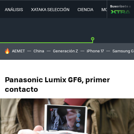
Suscríbete a
ANÁLISIS
XATAKA SELECCIÓN
CIENCIA
MOVILIDAD
HOY SE HABLA DE
AEMET
China
Generación Z
iPhone 17
Samsung G
Panasonic Lumix GF6, primer
contacto