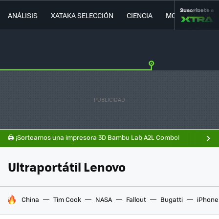
Suscríbete a
ANÁLISIS
XATAKA SELECCIÓN
CIENCIA
MOVILIDAD
🖨️ ¡Sorteamos una impresora 3D Bambu Lab A2L Combo!
Ultraportátil Lenovo
HOY SE HABLA DE
China
Tim Cook
NASA
Fallout
Bugatti
iPhone 