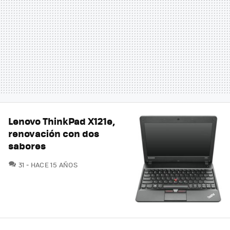
Lenovo ThinkPad X121e,
renovación con dos
sabores
COMENTARIOS
31
HACE 15 AÑOS