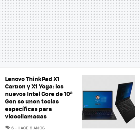
Lenovo ThinkPad X1
Carbon y X1 Yoga: los
nuevos Intel Core de 10ª
Gen se unen teclas
específicas para
videollamadas
COMENTARIOS
6
HACE 6 AÑOS