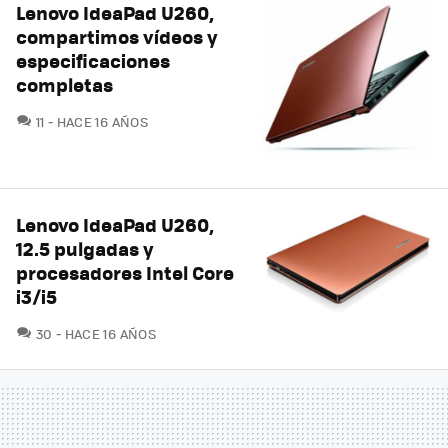
Lenovo IdeaPad U260,
compartimos vídeos y
especificaciones
completas
COMENTARIOS
11
HACE 16 AÑOS
Lenovo IdeaPad U260,
12.5 pulgadas y
procesadores Intel Core
i3/i5
COMENTARIOS
30
HACE 16 AÑOS