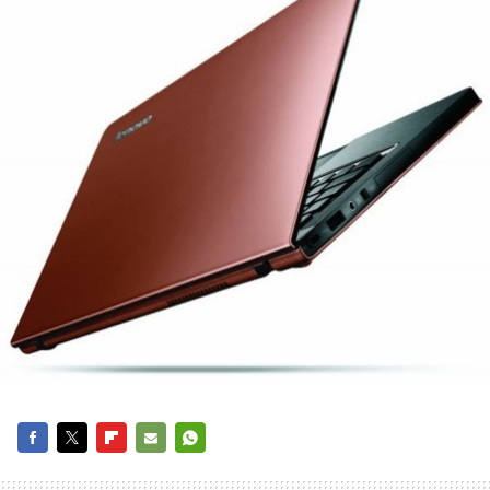
FACEBOOK
TWITTER
FLIPBOARD
E-
WHATSAPP