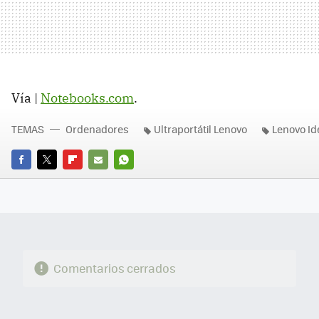
Vía |
Notebooks.com
.
TEMAS
Ordenadores
Ultraportátil Lenovo
Lenovo I
FACEBOOK
TWITTER
FLIPBOARD
E-
WHATSAPP
MAIL
Comentarios cerrados