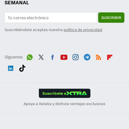
SEMANAL
SUSCRIBIR
Suscribiéndote aceptas nuestra
política de privacidad
Síguenos
Wh
Twit
Fac
You
Inst
Tele
RSS
Flip
ats
ter
ebo
tub
agr
gra
boa
Link
Tikt
App
ok
e
am
m
rd
edI
ok
Suscríbete a
n
Apoya a Xataka y disfruta ventajas exclusivas