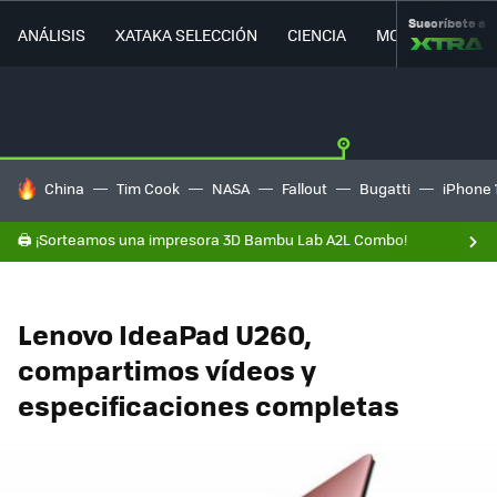
Suscríbete a
ANÁLISIS
XATAKA SELECCIÓN
CIENCIA
MOVILIDAD
HOY SE HABLA DE
China
Tim Cook
NASA
Fallout
Bugatti
iPhone 
🖨️ ¡Sorteamos una impresora 3D Bambu Lab A2L Combo!
Lenovo IdeaPad U260,
compartimos vídeos y
especificaciones completas